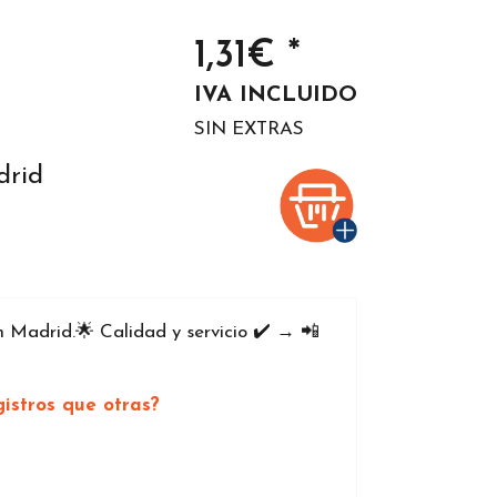
1,31€ *
IVA INCLUIDO
SIN EXTRAS
drid
Madrid.🌟 Calidad y servicio ✔️ → 📲
istros que otras?