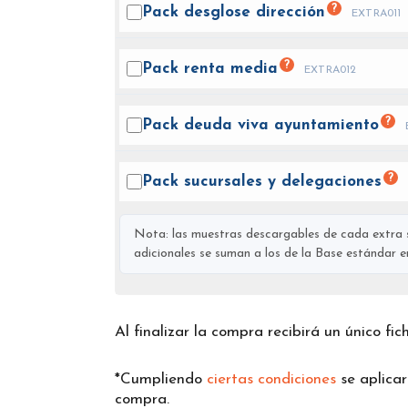
?
Pack desglose
dirección
EXTRA011
?
Pack renta
media
EXTRA012
?
Pack deuda viva
ayuntamiento
?
Pack sucursales y
delegaciones
Nota: las muestras descargables de cada extra s
adicionales se suman a los de la Base estándar en 
Al finalizar la compra recibirá un único fi
*Cumpliendo
ciertas condiciones
se aplica
compra.