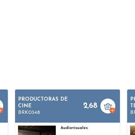
PRODUCTORAS DE
P
2,68
CINE
T
BRK0348
B
Audiovisuales