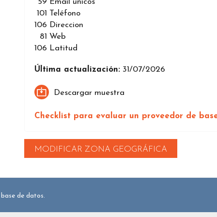
59
Email únicos
101
Teléfono
106
Direccion
81
Web
106
Latitud
Última actualización:
31/07/2026
Descargar muestra
Checklist para evaluar un proveedor de bas
MODIFICAR ZONA GEOGRÁFICA
 base de datos.