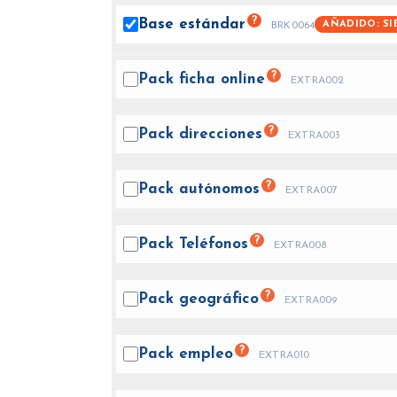
?
Base
estándar
AÑADIDO: SI
BRK0064
?
Pack ficha
online
EXTRA002
?
Pack
direcciones
EXTRA003
?
Pack
autónomos
EXTRA007
?
Pack
Teléfonos
EXTRA008
?
Pack
geográfico
EXTRA009
?
Pack
empleo
EXTRA010