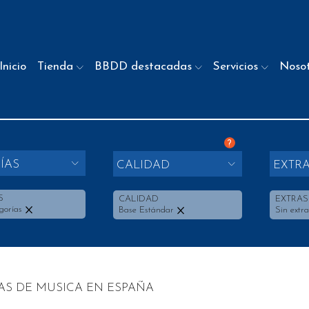
Inicio
Tienda
BBDD destacadas
Servicios
Noso
?
ÍAS
CALIDAD
EXTR
S
CALIDAD
EXTRAS
gorías
Base Estándar
Sin extra
AS DE MUSICA EN ESPAÑA