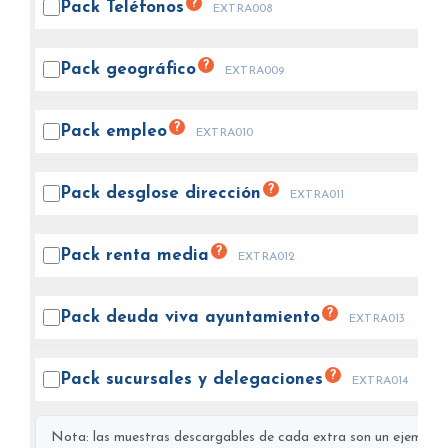
?
Pack
Teléfonos
EXTRA008
?
Pack
geográfico
EXTRA009
?
Pack
empleo
EXTRA010
?
Pack desglose
dirección
EXTRA011
?
Pack renta
media
EXTRA012
?
Pack deuda viva
ayuntamiento
EXTRA013
?
Pack sucursales y
delegaciones
EXTRA014
Nota: las muestras descargables de cada extra son un ejemplo s