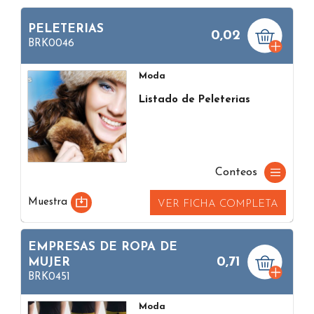
PELETERIAS
0,02
BRK0046
Moda
Listado de Peleterias
Conteos
Muestra
VER FICHA COMPLETA
EMPRESAS DE ROPA DE
0,71
MUJER
BRK0451
Moda