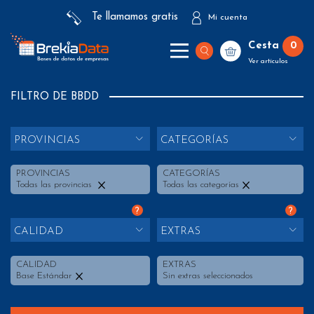
Te llamamos gratis
Mi cuenta
Cesta
0
Ver artículos
FILTRO DE BBDD
PROVINCIAS
CATEGORÍAS
PROVINCIAS
CATEGORÍAS
Todas las provincias
Todas las categorías
?
?
CALIDAD
EXTRAS
CALIDAD
EXTRAS
Base Estándar
Sin extras seleccionados