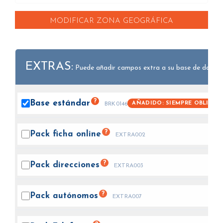
MODIFICAR ZONA GEOGRÁFICA
EXTRAS:
Puede añadir campos extra a su base de datos.
?
Base
estándar
AÑADIDO: SIEMPRE OBLIGAT
BRK0146
?
Pack ficha
online
EXTRA002
?
Pack
direcciones
EXTRA003
?
Pack
autónomos
EXTRA007