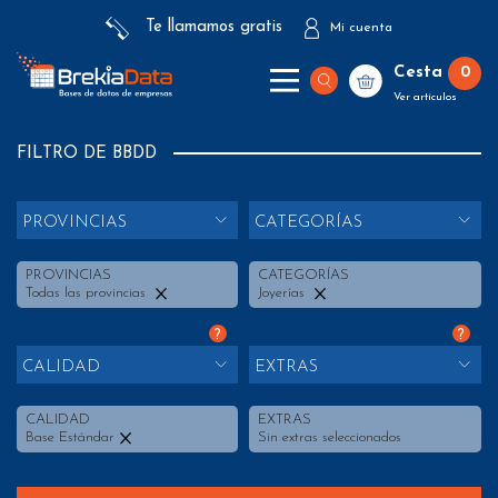
Te llamamos gratis
Mi cuenta
Cesta
0
Ver artículos
FILTRO DE BBDD
PROVINCIAS
CATEGORÍAS
PROVINCIAS
CATEGORÍAS
Todas las provincias
Joyerías
?
?
CALIDAD
EXTRAS
CALIDAD
EXTRAS
Base Estándar
Sin extras seleccionados