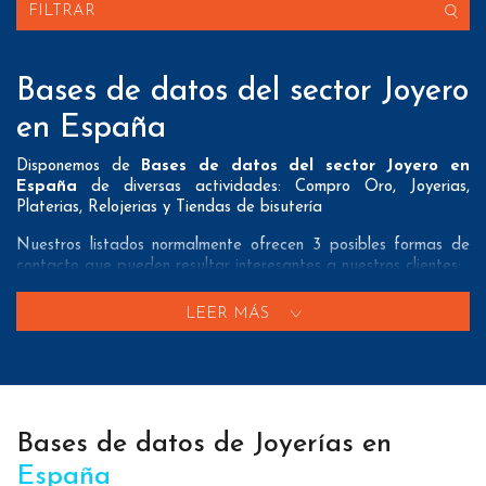
FILTRAR
Bases de datos del sector Joyero
en España
Disponemos de
Bases de datos del sector Joyero en
España
de diversas actividades: Compro Oro, Joyerias,
Platerias, Relojerias y Tiendas de bisutería
Nuestros listados normalmente ofrecen 3 posibles formas de
contacto que pueden resultar interesantes a nuestros clientes:
A nivel de
direcciones postales
nuestros/as Bases de datos
LEER MÁS
del sector Joyero en España tienen todos los datos necesarios
incluyendo dirección, localidad, provincia y código postal para
que pueda realizar su mailing postal con la máxima eficacia.
A nivel de
teléfonos
nuestros/as Listados de empresas del
sector joyero en España aportan tanto teléfonos fijos como
Bases de datos de Joyerías en
teléfonos móviles con el fin de que nuestros clientes puedan
realizar exitosas campañas de telemarketing.
España