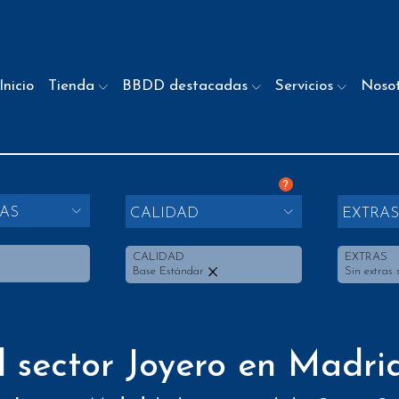
Inicio
Tienda
BBDD destacadas
Servicios
Noso
?
AS
CALIDAD
EXTRA
CALIDAD
EXTRAS
Base Estándar
Sin extras 
l sector Joyero en Madri