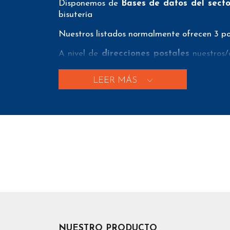
Disponemos de
Bases de datos del sect
bisutería
Nuestros listados normalmente ofrecen 3 pos
A nivel de
direcciones postales
nuestros/a
localidad, provincia y código postal para qu
LEER MÁS
A nivel de
teléfonos
nuestros/as Listados d
de que nuestros clientes puedan realizar e
A nivel de
emails
nuestros/as Bases de d
forma que nuestros clientes tengan el men
de emails e emails únicos con el fin de que
Aparte de estos 3 tipos de datos nuestros
contiene dependen de la fuente de datos
dirección de la página web, coordenadas de g
Los precios que se muestran en esta pági
volumen de compras). Tenemos descuentos de
NUESTRO PRODUCTO