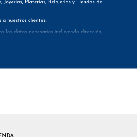
Joyerias, Platerias, Relojerias y Tiendas de
a nuestros clientes:
 los datos necesarios incluyendo dirección,
onos fijos como teléfonos móviles con el fin
eviamente mediante un proveedor externo de
mail marketing. Además ofrecemos el conteo
incluir muchos otros datos (los campos que
ombre de la empresa, comunidad autónoma,
rls en las distintas redes sociales…
los descuentos se realizan dependiendo del
IENDA