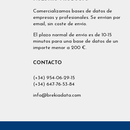
Puede modificar la zona geográfica de nues
página que le permitirá poner otra selecci
Comercializamos bases de datos de
del sector Joyero
en
España
,
Alicante
,
An
empresas y profesionales. Se envían por
mediante los filtros.
email, sin coste de envío.
Cuando proporcionamos Listados de empres
El plazo normal de envío es de 10-15
Una vez descomprimido el cliente podr
minutos para una base de datos de un
actividades haya comprado. De igual forma 
importe menor a 200 €.
que pueda optar por la solución que más se a
CONTACTO
(+34) 954-06-29-15
(+34) 647-76-53-84
info@brekiadata.com