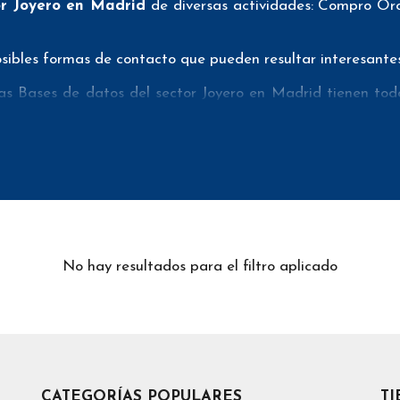
or Joyero en Madrid
de diversas actividades: Compro Oro, 
ibles formas de contacto que pueden resultar interesantes 
s Bases de datos del sector Joyero en Madrid tienen todos
e pueda realizar su mailing postal con la máxima eficacia.
e empresas del sector joyero en Madrid aportan tanto teléf
xitosas campañas de telemarketing.
atos del sector joyas en Madrid han sido verificados pr
or número de rebotes cuando realizan sus campañas de e
 se sepa exactamente que es lo que se estaría comprando.
No hay resultados para el filtro aplicado
/as
Bases de datos del sector Joyero en Madrid
pueden 
 usada), pero podrían ser datos como los siguientes: n
eolocalización, tipo de sociedad, actividad de la empresa, u
na son
precios con iva incluido y antes de descuentos
(
sde 62 euros de compra, iva incluido.
CATEGORÍAS POPULARES
T