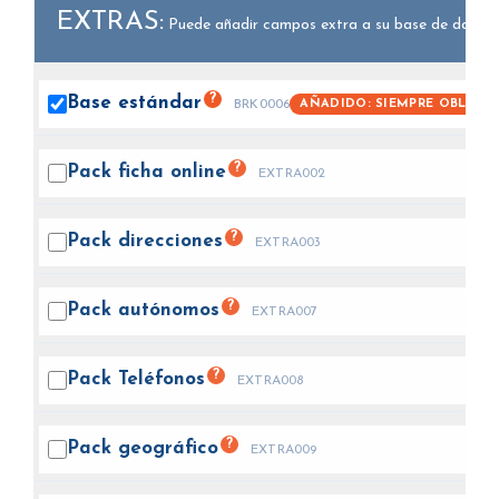
EXTRAS:
Puede añadir campos extra a su base de datos.
?
Base
estándar
AÑADIDO: SIEMPRE OBLIGA
BRK0006
?
Pack ficha
online
EXTRA002
?
Pack
direcciones
EXTRA003
?
Pack
autónomos
EXTRA007
?
Pack
Teléfonos
EXTRA008
?
Pack
geográfico
EXTRA009