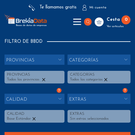
Te llamamos gratis
Mi cuenta
Cesta
0
Ver artículos
FILTRO DE BBDD
PROVINCIAS
CATEGORÍAS
PROVINCIAS
CATEGORÍAS
Todas las provincias
Todas las categorías
?
?
CALIDAD
EXTRAS
CALIDAD
EXTRAS
Base Estándar
Sin extras seleccionados