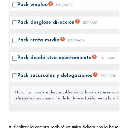
?
Pack
empleo
EXTRA010
?
Pack desglose
dirección
EXTRA011
?
Pack renta
media
EXTRA012
?
Pack deuda viva
ayuntamiento
EXTRA013
?
Pack sucursales y
delegaciones
EXTRA014
Nota: las muestras descargables de cada extra son un ejemplo s
adicionales se suman a los de la Base estándar en tu listado final
Al finalizar la compra recibirá un único fichero con la base