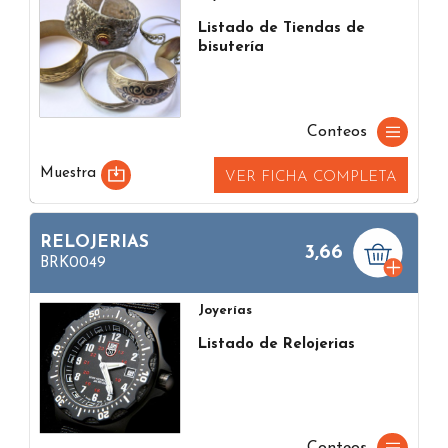
Listado de Tiendas de
bisutería
Conteos
Muestra
VER FICHA COMPLETA
RELOJERIAS
3,66
BRK0049
Joyerías
Listado de Relojerias
Conteos