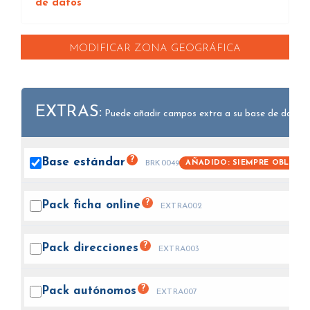
de datos
MODIFICAR ZONA GEOGRÁFICA
EXTRAS:
Puede añadir campos extra a su base de datos.
?
Base
estándar
AÑADIDO: SIEMPRE OBLIGAT
BRK0049
?
Pack ficha
online
EXTRA002
?
Pack
direcciones
EXTRA003
?
Pack
autónomos
EXTRA007