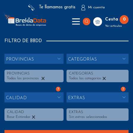
Te llamamos gratis
Mi cuenta
Cesta
0
Ver artículos
FILTRO DE BBDD
PROVINCIAS
CATEGORÍAS
PROVINCIAS
CATEGORÍAS
Todas las provincias
Todas las categorías
?
?
CALIDAD
EXTRAS
CALIDAD
EXTRAS
Base Estándar
Sin extras seleccionados