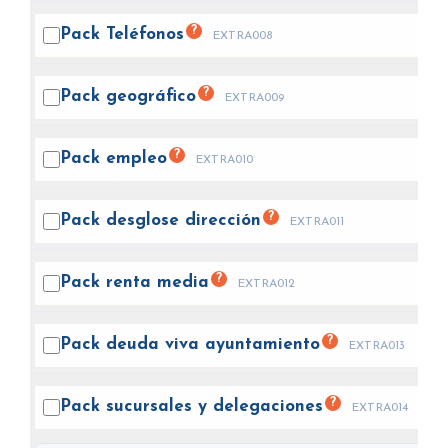
?
Pack
Teléfonos
EXTRA008
?
Pack
geográfico
EXTRA009
?
Pack
empleo
EXTRA010
?
Pack desglose
dirección
EXTRA011
?
Pack renta
media
EXTRA012
?
Pack deuda viva
ayuntamiento
EXTRA013
?
Pack sucursales y
delegaciones
EXTRA014