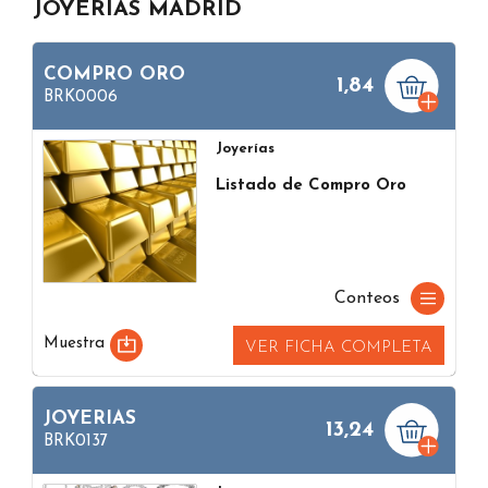
JOYERÍAS MADRID
COMPRO ORO
1,84
BRK0006
Joyerías
Listado de Compro Oro
Conteos
Muestra
VER FICHA COMPLETA
JOYERIAS
13,24
BRK0137