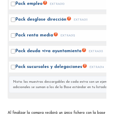
?
Pack
empleo
EXTRA010
?
Pack desglose
dirección
EXTRA011
?
Pack renta
media
EXTRA012
?
Pack deuda viva
ayuntamiento
EXTRA013
?
Pack sucursales y
delegaciones
EXTRA014
Nota: las muestras descargables de cada extra son un ejemplo s
adicionales se suman a los de la Base estándar en tu listado final
Al finalizar la compra recibirá un único fichero con la base