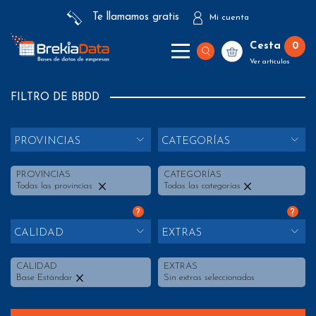
Te llamamos gratis
Mi cuenta
Cesta
0
Ver artículos
FILTRO DE BBDD
PROVINCIAS
CATEGORÍAS
PROVINCIAS
CATEGORÍAS
Todas las provincias
Todas las categorías
?
?
CALIDAD
EXTRAS
CALIDAD
EXTRAS
Base Estándar
Sin extras seleccionados