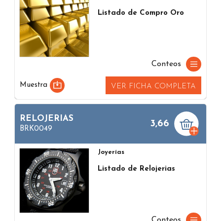
Listado de Compro Oro
Conteos
Muestra
VER FICHA COMPLETA
RELOJERIAS
3,66
BRK0049
Joyerías
Listado de Relojerias
Conteos