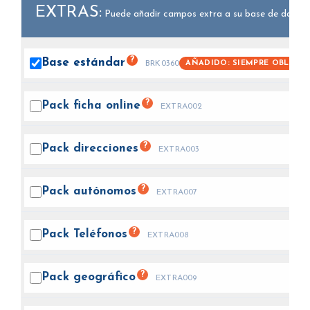
EXTRAS:
Puede añadir campos extra a su base de datos.
?
Base
estándar
AÑADIDO: SIEMPRE OBLIGAT
BRK0360
?
Pack ficha
online
EXTRA002
?
Pack
direcciones
EXTRA003
?
Pack
autónomos
EXTRA007
?
Pack
Teléfonos
EXTRA008
?
Pack
geográfico
EXTRA009