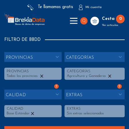
Te llamamos gratis
Mi cuenta
Cesta
0
Ver artículos
FILTRO DE BBDD
PROVINCIAS
CATEGORÍAS
PROVINCIAS
CATEGORÍAS
Todas las provincias
Agricultura y Ganaderia
?
?
CALIDAD
EXTRAS
CALIDAD
EXTRAS
Base Estándar
Sin extras seleccionados