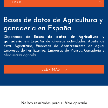
FILTRAR
Bases de datos de Agricultura y
ganadería en España
Disponemos de
Bases de datos de Agricultura y
ganadería en España
de diversas actividades: Aceite de
oliva, Agricultura, Empresas de Abastecimiento de agua,
Empresas de Fertilizantes, Empresas de Piensos, Ganaderia y
Maquinaria agricola
Nuestros listados normalmente ofrecen 3 posibles formas de
contacto que pueden resultar interesantes a nuestros clientes:
LEER MÁS
A nivel de
direcciones postales
nuestros/as Bases de datos
de Agricultura y ganadería en España tienen todos los datos
necesarios incluyendo dirección, localidad, provincia y código
postal para que pueda realizar su mailing postal con la
máxima eficacia.
No hay resultados para el filtro aplicado
A nivel de
teléfonos
nuestros/as Bases de datos de agrícolas