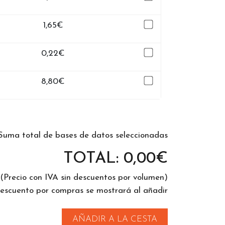
1,65
€
0,22
€
8,80
€
Suma total de bases de datos seleccionadas
TOTAL:
0,00
€
(Precio con IVA sin descuentos por volumen)
descuento por compras se mostrará al añadir
AÑADIR A LA CESTA