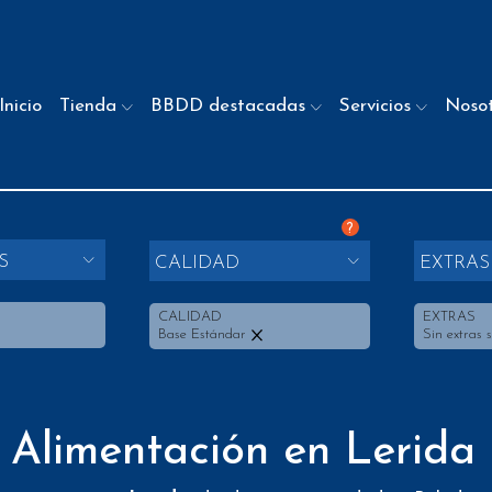
Inicio
Tienda
BBDD destacadas
Servicios
Noso
?
S
CALIDAD
EXTRAS
CALIDAD
EXTRAS
Base Estándar
Sin extras 
 Alimentación en Lerida