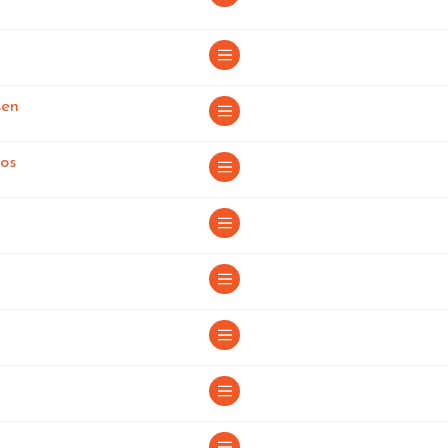
en Lerida
en Lerida
sen
en Lerida
os
 Lerida
n Lerida
 Lerida
erida