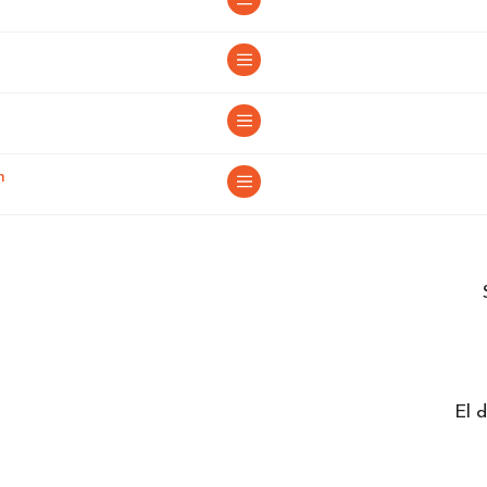
en Lerida
n
El 