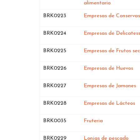
en Lerida
alimentario
Bases de datos de
BRK0223
Empresas de Conservas
Bases de datos de
BRK0224
Empresas de Delicates
Bases de datos de
BRK0225
Empresas de Frutos sec
Bases de datos de
en
BRK0226
Empresas de Huevos
Bases de datos de
e
BRK0227
Empresas de Jamones
Bases de datos de
en
BRK0228
Empresas de Lácteos
Bases de datos de
en Lerida
BRK0035
Fruteria
Bases de datos de
en L
BRK0229
Lonjas de pescado