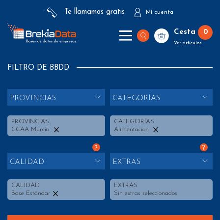
Te llamamos gratis
Mi cuenta
Cesta
0
Ver artículos
FILTRO DE BBDD
PROVINCIAS
CATEGORÍAS
PROVINCIAS
CATEGORÍAS
CCAA Murcia
Alimentacion
?
?
CALIDAD
EXTRAS
CALIDAD
EXTRAS
Base Estándar
Sin extras seleccionados