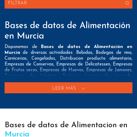
FILTRAR
Bases de datos de Alimentación
en Murcia
Disponemos de
Bases de datos de Alimentación en
Murcia
de diversas actividades: Bebidas, Bodegas de vino,
Carnicerias, Congelados, Distribucion producto alimentario,
Empresas de Conservas, Empresas de Delicatessen, Empresas
de Frutos secos, Empresas de Huevos, Empresas de Jamones,
Empresas de Lácteos, Fruteria, Lonjas de pescado,
Panaderias, Pescaderias y Tiendas de alimentación
LEER MÁS
Nuestros listados normalmente ofrecen 3 posibles formas de
contacto que pueden resultar interesantes a nuestros clientes:
A nivel de
direcciones postales
nuestros/as Bases de datos
de Alimentación en Murcia tienen todos los datos necesarios
incluyendo dirección, localidad, provincia y código postal para
Bases de datos de Alimentacion en
que pueda realizar su mailing postal con la máxima eficacia.
Murcia