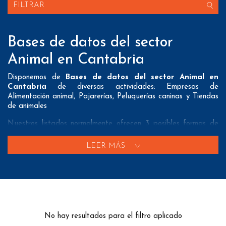
FILTRAR
Bases de datos del sector
Animal en Cantabria
Disponemos de
Bases de datos del sector Animal en
Cantabria
de diversas actividades: Empresas de
Alimentación animal, Pajarerías, Peluquerías caninas y Tiendas
de animales
Nuestros listados normalmente ofrecen 3 posibles formas de
contacto que pueden resultar interesantes a nuestros clientes:
LEER MÁS
A nivel de
direcciones postales
nuestros/as Bases de datos
del sector Animal en Cantabria tienen todos los datos
necesarios incluyendo dirección, localidad, provincia y código
postal para que pueda realizar su mailing postal con la
máxima eficacia.
A nivel de
teléfonos
nuestros/as Listados de empresas del
No hay resultados para el filtro aplicado
sector animal en Cantabria aportan tanto teléfonos fijos como