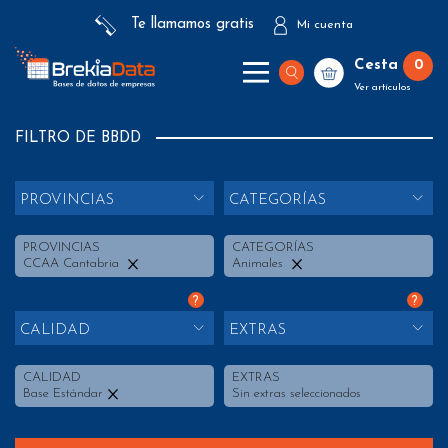
Te llamamos gratis
Mi cuenta
Cesta
0
Ver artículos
FILTRO DE BBDD
PROVINCIAS
CATEGORÍAS
PROVINCIAS
CATEGORÍAS
CCAA Cantabria
Animales
?
?
CALIDAD
EXTRAS
CALIDAD
EXTRAS
Base Estándar
Sin extras seleccionados