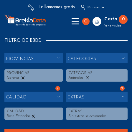
Te llamamos gratis
Mi cuenta
Cesta
0
Ver artículos
FILTRO DE BBDD
PROVINCIAS
CATEGORÍAS
PROVINCIAS
CATEGORÍAS
Gerona
Animales
?
?
CALIDAD
EXTRAS
CALIDAD
EXTRAS
Base Estándar
Sin extras seleccionados