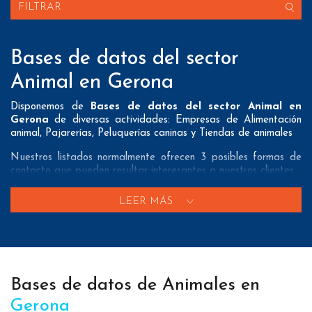
FILTRAR
Bases de datos del sector
Animal en Gerona
Disponemos de
Bases de datos del sector Animal en
Gerona
de diversas actividades: Empresas de Alimentación
animal, Pajarerías, Peluquerías caninas y Tiendas de animales
Nuestros listados normalmente ofrecen 3 posibles formas de
contacto que pueden resultar interesantes a nuestros clientes:
A nivel de
direcciones postales
nuestros/as Bases de datos
LEER MÁS
del sector Animal en Gerona tienen todos los datos necesarios
incluyendo dirección, localidad, provincia y código postal para
que pueda realizar su mailing postal con la máxima eficacia.
A nivel de
teléfonos
nuestros/as Listados de empresas del
sector animal en Gerona aportan tanto teléfonos fijos como
Bases de datos de Animales en
teléfonos móviles con el fin de que nuestros clientes puedan
realizar exitosas campañas de telemarketing.
Gerona