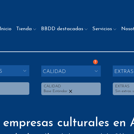
Inicio
Tienda
BBDD destacadas
Servicios
Noso
?
S
CALIDAD
EXTRAS
CALIDAD
EXTRAS
Base Estándar
Sin extras 
 empresas culturales en 