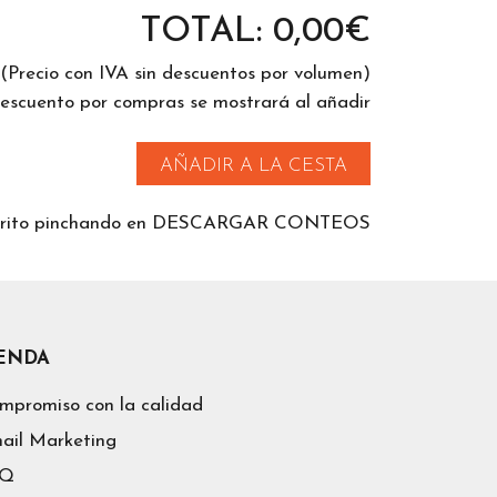
TOTAL:
0,00
€
(Precio con IVA sin descuentos por volumen)
descuento por compras se mostrará al añadir
AÑADIR A LA CESTA
 carrito pinchando en DESCARGAR CONTEOS
IENDA
mpromiso con la calidad
ail Marketing
AQ