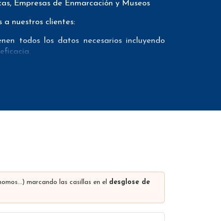
tecas, Empresas de Enmarcación y Museos
a nuestros clientes:
nen todos los datos necesarios incluyendo
eficacia.
os como teléfonos móviles con el fin de que
viamente mediante un proveedor externo de
mail marketing. Además ofrecemos el conteo
den incluir muchos otros datos (los campos
 nombre de la empresa, comunidad autónoma,
rls en las distintas redes sociales…
los descuentos se realizan dependiendo del
ónomos…) marcando las casillas en el
desglose de
los filtros que se encuentran en la parte