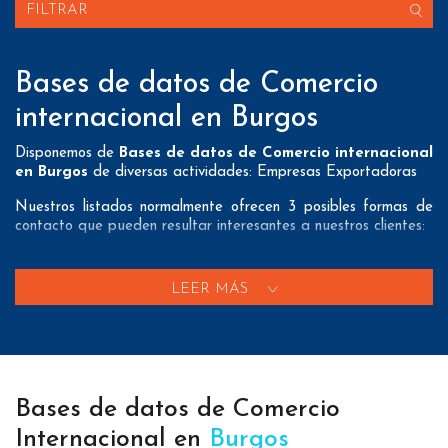
FILTRAR
Bases de datos de Comercio
internacional en Burgos
Disponemos de
Bases de datos de Comercio internacional
en Burgos
de diversas actividades: Empresas Exportadoras
Nuestros listados normalmente ofrecen 3 posibles formas de
contacto que pueden resultar interesantes a nuestros clientes:
A nivel de
direcciones postales
nuestros/as Bases de datos
de Comercio internacional en Burgos tienen todos los datos
LEER MÁS
necesarios incluyendo dirección, localidad, provincia y código
postal para que pueda realizar su mailing postal con la
máxima eficacia.
A nivel de
teléfonos
nuestros/as Bases de datos de comercio
exterior en Burgos aportan tanto teléfonos fijos como
Bases de datos de Comercio
teléfonos móviles con el fin de que nuestros clientes puedan
realizar exitosas campañas de telemarketing.
Internacional en
Burgos