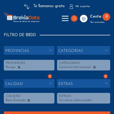
Te llamamos gratis
Mi cuenta
Cesta
0
Ver artículos
FILTRO DE BBDD
PROVINCIAS
CATEGORÍAS
PROVINCIAS
CATEGORÍAS
Burgos
Comercio Internacional
?
?
CALIDAD
EXTRAS
CALIDAD
EXTRAS
Base Estándar
Sin extras seleccionados