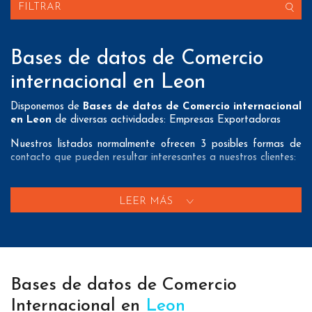
FILTRAR
Bases de datos de Comercio
internacional en Leon
Disponemos de
Bases de datos de Comercio internacional
en Leon
de diversas actividades: Empresas Exportadoras
Nuestros listados normalmente ofrecen 3 posibles formas de
contacto que pueden resultar interesantes a nuestros clientes:
A nivel de
direcciones postales
nuestros/as Bases de datos
de Comercio internacional en Leon tienen todos los datos
LEER MÁS
necesarios incluyendo dirección, localidad, provincia y código
postal para que pueda realizar su mailing postal con la
máxima eficacia.
A nivel de
teléfonos
nuestros/as Bases de datos de comercio
exterior en Leon aportan tanto teléfonos fijos como teléfonos
Bases de datos de Comercio
móviles con el fin de que nuestros clientes puedan realizar
exitosas campañas de telemarketing.
Internacional en
Leon