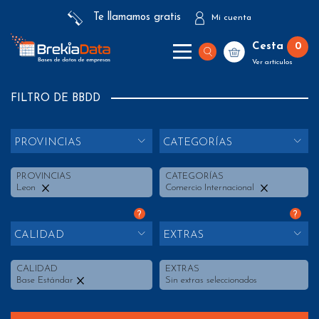
Te llamamos gratis
Mi cuenta
Cesta
0
Ver artículos
FILTRO DE BBDD
PROVINCIAS
CATEGORÍAS
PROVINCIAS
CATEGORÍAS
Leon
Comercio Internacional
?
?
CALIDAD
EXTRAS
CALIDAD
EXTRAS
Base Estándar
Sin extras seleccionados