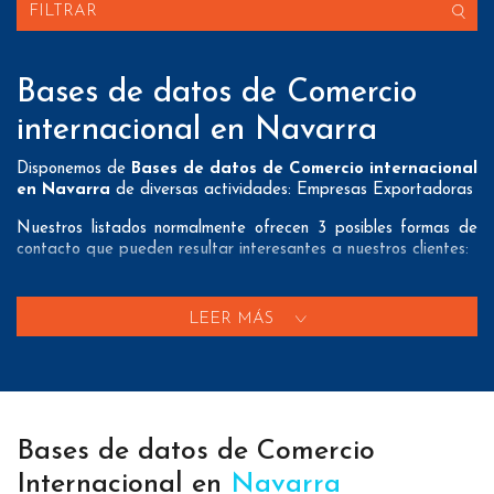
FILTRAR
Bases de datos de Comercio
internacional en Navarra
Disponemos de
Bases de datos de Comercio internacional
en Navarra
de diversas actividades: Empresas Exportadoras
Nuestros listados normalmente ofrecen 3 posibles formas de
contacto que pueden resultar interesantes a nuestros clientes:
A nivel de
direcciones postales
nuestros/as Bases de datos
de Comercio internacional en Navarra tienen todos los datos
LEER MÁS
necesarios incluyendo dirección, localidad, provincia y código
postal para que pueda realizar su mailing postal con la
máxima eficacia.
A nivel de
teléfonos
nuestros/as Bases de datos de comercio
exterior en Navarra aportan tanto teléfonos fijos como
Bases de datos de Comercio
teléfonos móviles con el fin de que nuestros clientes puedan
realizar exitosas campañas de telemarketing.
Internacional en
Navarra