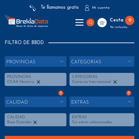
Te llamamos gratis
Mi cuenta
Cesta
0
Ver artículos
FILTRO DE BBDD
PROVINCIAS
CATEGORÍAS
PROVINCIAS
CATEGORÍAS
CCAA Navarra
Comercio Internacional
?
?
CALIDAD
EXTRAS
CALIDAD
EXTRAS
Base Estándar
Sin extras seleccionados