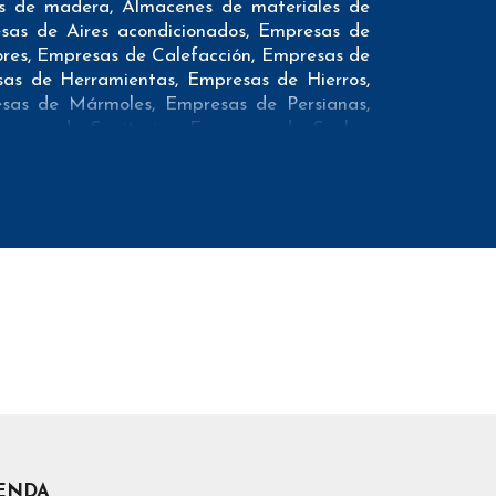
es de madera, Almacenes de materiales de
resas de Aires acondicionados, Empresas de
ores, Empresas de Calefacción, Empresas de
as de Herramientas, Empresas de Hierros,
sas de Mármoles, Empresas de Persianas,
resas de Sanitarios, Empresas de Suelos,
e Toldos, Empresas de Topografia, Empresas
presas de Áridos, Instaladores eléctricos y
a nuestros clientes:
los datos necesarios incluyendo dirección,
nos fijos como teléfonos móviles con el fin
ficados previamente mediante un proveedor
pañas de email marketing. Además ofrecemos
mprando.
IENDA