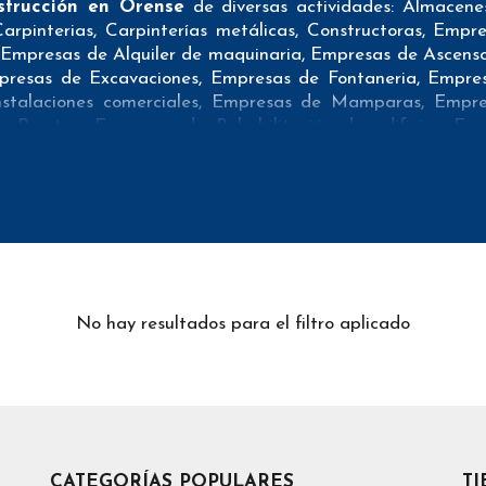
trucción en Orense
de diversas actividades: Almacen
 Carpinterias, Carpinterías metálicas, Constructoras, Emp
s, Empresas de Alquiler de maquinaria, Empresas de Ascens
presas de Excavaciones, Empresas de Fontaneria, Empres
stalaciones comerciales, Empresas de Mamparas, Empre
 Puertas, Empresas de Rehabilitación de edificios, Emp
 Suministros electricos, Empresas de Tejados, Empresas d
y tuberías, Empresas de Ventanas, Empresas de reformas, Em
ibles formas de contacto que pueden resultar interesantes 
as Bases de datos de Construcción en Orense tienen todos 
e pueda realizar su mailing postal con la máxima eficacia.
No hay resultados para el filtro aplicado
e empresas de Construcción en Orense aportan tanto teléfo
xitosas campañas de telemarketing.
atos de empresas Constructoras en Orense han sido veri
ngan el menor número de rebotes cuando realizan sus cam
fin de que se sepa exactamente que es lo que se estaría co
CATEGORÍAS POPULARES
T