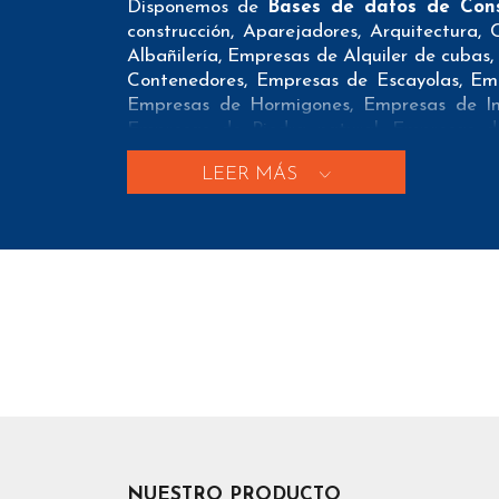
Disponemos de
Bases de datos de Cons
construcción, Aparejadores, Arquitectura,
Albañilería, Empresas de Alquiler de cuba
Contenedores, Empresas de Escayolas, Em
Empresas de Hormigones, Empresas de In
Empresas de Piedra natural, Empresas de
Empresas de Suelos de madera, Empresas de
LEER MÁS
de Trabajos verticales, Empresas de Tubos 
Lampistas
Nuestros listados normalmente ofrecen 3 pos
A nivel de
direcciones postales
nuestros/
localidad, provincia y código postal para qu
A nivel de
teléfonos
nuestros/as Listados d
de que nuestros clientes puedan realizar e
A nivel de
emails
nuestros/as Bases de d
externo de forma que nuestros clientes te
el conteo de emails e emails únicos con el 
NUESTRO PRODUCTO