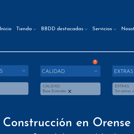
Inicio
Tienda
BBDD destacadas
Servicios
Noso
?
S
CALIDAD
EXTRAS
CALIDAD
EXTRAS
Base Estándar
Sin extras 
 Construcción en Orense