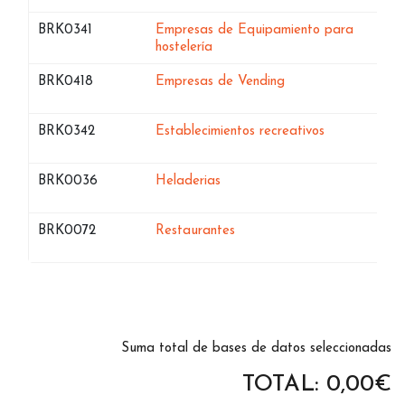
Bases de datos de
BRK0341
Empresas de Equipamiento para
en Almeria
hostelería
Bases de datos de
en Almeria
BRK0418
Empresas de Vending
Bases de datos de
en Almeria
BRK0342
Establecimientos recreativos
Bases de datos de
en Almeria
BRK0036
Heladerias
Bases de datos de
en Almeria
BRK0072
Restaurantes
Suma total de bases de datos seleccionadas
TOTAL:
0,00
€