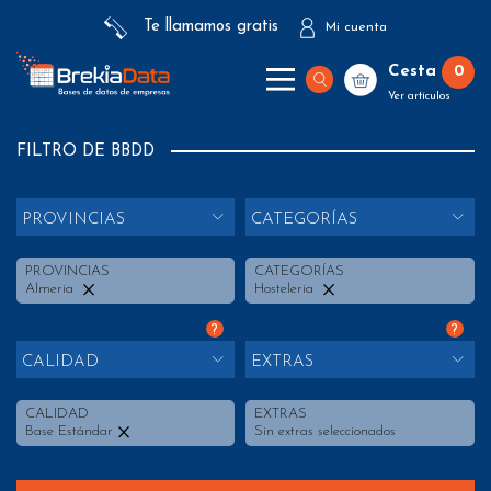
Te llamamos gratis
Mi cuenta
Cesta
0
Ver artículos
FILTRO DE BBDD
PROVINCIAS
CATEGORÍAS
PROVINCIAS
CATEGORÍAS
Almeria
Hosteleria
?
?
CALIDAD
EXTRAS
CALIDAD
EXTRAS
Base Estándar
Sin extras seleccionados