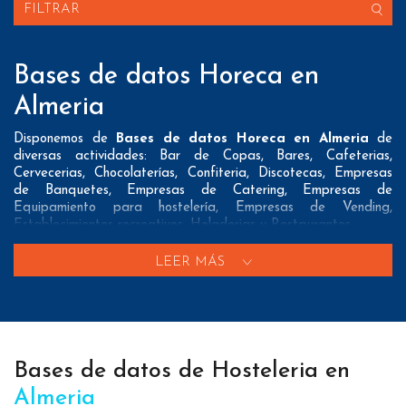
FILTRAR
Bases de datos Horeca en
Almeria
Disponemos de
Bases de datos Horeca en Almeria
de
diversas actividades: Bar de Copas, Bares, Cafeterias,
Cervecerias, Chocolaterías, Confiteria, Discotecas, Empresas
de Banquetes, Empresas de Catering, Empresas de
Equipamiento para hostelería, Empresas de Vending,
Establecimientos recreativos, Heladerias y Restaurantes
Nuestros listados normalmente ofrecen 3 posibles formas de
LEER MÁS
contacto que pueden resultar interesantes a nuestros clientes:
A nivel de
direcciones postales
nuestros/as Bases de datos
Horeca en Almeria tienen todos los datos necesarios
incluyendo dirección, localidad, provincia y código postal para
que pueda realizar su mailing postal con la máxima eficacia.
Bases de datos de Hosteleria en
A nivel de
teléfonos
nuestros/as Listados de empresas
Almeria