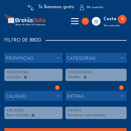
Te llamamos gratis
Mi cuenta
Cesta
0
Ver artículos
FILTRO DE BBDD
PROVINCIAS
CATEGORÍAS
PROVINCIAS
CATEGORÍAS
Castellon
Muebles
?
?
CALIDAD
EXTRAS
CALIDAD
EXTRAS
Base Estándar
Sin extras seleccionados