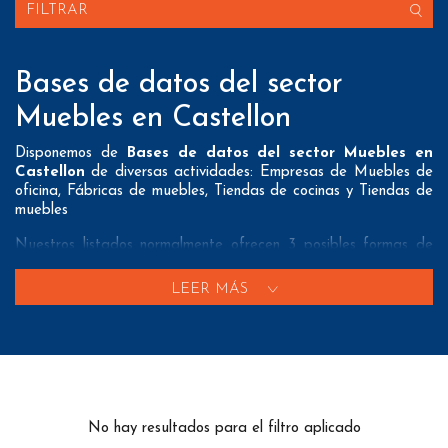
FILTRAR
Bases de datos del sector
Muebles en Castellon
Disponemos de
Bases de datos del sector Muebles en
Castellon
de diversas actividades: Empresas de Muebles de
oficina, Fábricas de muebles, Tiendas de cocinas y Tiendas de
muebles
Nuestros listados normalmente ofrecen 3 posibles formas de
contacto que pueden resultar interesantes a nuestros clientes:
LEER MÁS
A nivel de
direcciones postales
nuestros/as Bases de datos
del sector Muebles en Castellon tienen todos los datos
necesarios incluyendo dirección, localidad, provincia y código
postal para que pueda realizar su mailing postal con la
máxima eficacia.
A nivel de
teléfonos
nuestros/as Listados de empresas del
No hay resultados para el filtro aplicado
sector Muebles en Castellon aportan tanto teléfonos fijos