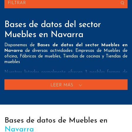
FILTRAR
Bases de datos del sector
Muebles en Navarra
Disponemos de
Bases de datos del sector Muebles en
Navarra
de diversas actividades: Empresas de Muebles de
oficina, Fábricas de muebles, Tiendas de cocinas y Tiendas de
muebles
Nuestros listados normalmente ofrecen 3 posibles formas de
contacto que pueden resultar interesantes a nuestros clientes:
LEER MÁS
A nivel de
direcciones postales
nuestros/as Bases de datos
del sector Muebles en Navarra tienen todos los datos
necesarios incluyendo dirección, localidad, provincia y código
postal para que pueda realizar su mailing postal con la
máxima eficacia.
Bases de datos de Muebles en
A nivel de
teléfonos
nuestros/as Listados de empresas del
sector Muebles en Navarra aportan tanto teléfonos fijos como
Navarra