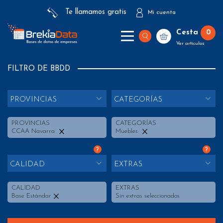
Te llamamos gratis
Mi cuenta
Cesta
0
Ver artículos
FILTRO DE BBDD
PROVINCIAS
CATEGORÍAS
PROVINCIAS
CATEGORÍAS
CCAA Navarra
Muebles
?
?
CALIDAD
EXTRAS
CALIDAD
EXTRAS
Base Estándar
Sin extras seleccionados