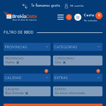
Te llamamos gratis
Mi cuenta
Cesta
0
Ver artículos
FILTRO DE BBDD
PROVINCIAS
CATEGORÍAS
PROVINCIAS
CATEGORÍAS
Huelva
Ocio
?
?
CALIDAD
EXTRAS
CALIDAD
EXTRAS
Base Estándar
Sin extras seleccionados