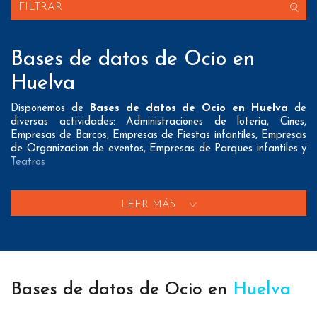
FILTRAR
Bases de datos de Ocio en
Huelva
Disponemos de
Bases de datos de Ocio en Huelva
de
diversas actividades: Administraciones de loteria, Cines,
Empresas de Barcos, Empresas de Fiestas infantiles, Empresas
de Organizacion de eventos, Empresas de Parques infantiles y
Teatros
Nuestros listados normalmente ofrecen 3 posibles formas de
contacto que pueden resultar interesantes a nuestros clientes:
LEER MÁS
A nivel de
direcciones postales
nuestros/as Bases de datos
de Ocio en Huelva tienen todos los datos necesarios
incluyendo dirección, localidad, provincia y código postal para
que pueda realizar su mailing postal con la máxima eficacia.
Bases de datos de Ocio en
Huelva
A nivel de
teléfonos
nuestros/as Listados de empresas de
Ocio en Huelva aportan tanto teléfonos fijos como teléfonos