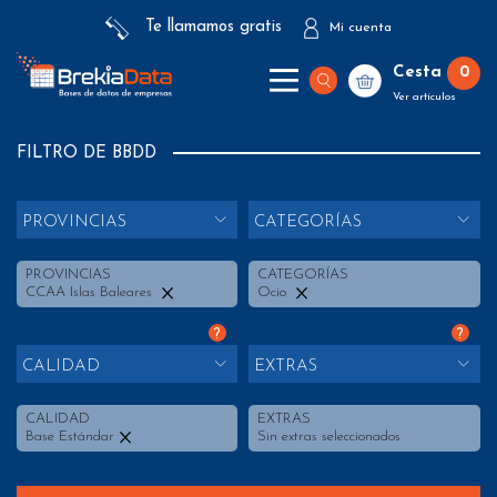
Te llamamos gratis
Mi cuenta
Cesta
0
Ver artículos
FILTRO DE BBDD
PROVINCIAS
CATEGORÍAS
PROVINCIAS
CATEGORÍAS
CCAA Islas Baleares
Ocio
?
?
CALIDAD
EXTRAS
CALIDAD
EXTRAS
Base Estándar
Sin extras seleccionados