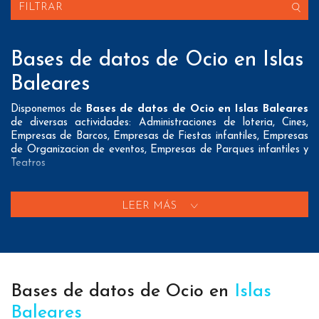
FILTRAR
Bases de datos de Ocio en Islas
Baleares
Disponemos de
Bases de datos de Ocio en Islas Baleares
de diversas actividades: Administraciones de loteria, Cines,
Empresas de Barcos, Empresas de Fiestas infantiles, Empresas
de Organizacion de eventos, Empresas de Parques infantiles y
Teatros
Nuestros listados normalmente ofrecen 3 posibles formas de
contacto que pueden resultar interesantes a nuestros clientes:
LEER MÁS
A nivel de
direcciones postales
nuestros/as Bases de datos
de Ocio en Islas Baleares tienen todos los datos necesarios
incluyendo dirección, localidad, provincia y código postal para
que pueda realizar su mailing postal con la máxima eficacia.
Bases de datos de Ocio en
Islas
A nivel de
teléfonos
nuestros/as Listados de empresas de
Ocio en Islas Baleares aportan tanto teléfonos fijos como
Baleares