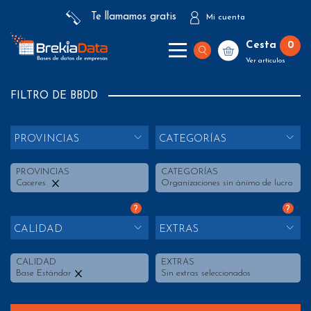
Te llamamos gratis
Mi cuenta
Cesta
0
Ver artículos
FILTRO DE BBDD
PROVINCIAS
CATEGORÍAS
PROVINCIAS
CATEGORÍAS
Caceres
Organizaciones sin ánimo de lucro
?
?
CALIDAD
EXTRAS
CALIDAD
EXTRAS
Base Estándar
Sin extras seleccionados