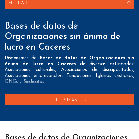
FILTRAR
Bases de datos de
Organizaciones sin ánimo de
lucro en Caceres
Disponemos de
Bases de datos de Organizaciones sin
ánimo de lucro en Caceres
de diversas actividades:
Asociaciones culturales, Asociaciones de discapacitados,
Asociaciones empresariales, Fundaciones, Iglesias cristianas,
ONGs y Sindicatos
Nuestros listados normalmente ofrecen 3 posibles formas de
contacto que pueden resultar interesantes a nuestros clientes:
LEER MÁS
A nivel de
direcciones postales
nuestros/as Bases de datos
de Organizaciones sin ánimo de lucro en Caceres tienen todos
los datos necesarios incluyendo dirección, localidad, provincia y
código postal para que pueda realizar su mailing postal con la
máxima eficacia.
Bases de datos de Organizaciones