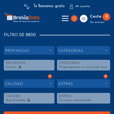
Te llamamos gratis
Mi cuenta
Cesta
0
Ver artículos
FILTRO DE BBDD
PROVINCIAS
CATEGORÍAS
PROVINCIAS
CATEGORÍAS
Gerona
Organizaciones sin ánimo de lucro
?
?
CALIDAD
EXTRAS
CALIDAD
EXTRAS
Base Estándar
Sin extras seleccionados