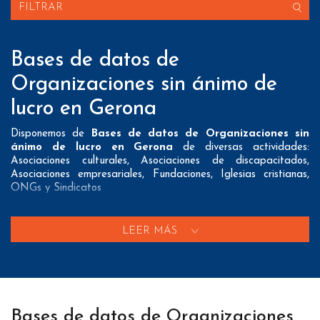
FILTRAR
Bases de datos de
Organizaciones sin ánimo de
lucro en Gerona
Disponemos de
Bases de datos de Organizaciones sin
ánimo de lucro en Gerona
de diversas actividades:
Asociaciones culturales, Asociaciones de discapacitados,
Asociaciones empresariales, Fundaciones, Iglesias cristianas,
ONGs y Sindicatos
Nuestros listados normalmente ofrecen 3 posibles formas de
contacto que pueden resultar interesantes a nuestros clientes:
LEER MÁS
A nivel de
direcciones postales
nuestros/as Bases de datos
de Organizaciones sin ánimo de lucro en Gerona tienen todos
los datos necesarios incluyendo dirección, localidad, provincia y
código postal para que pueda realizar su mailing postal con la
máxima eficacia.
Bases de datos de Organizaciones