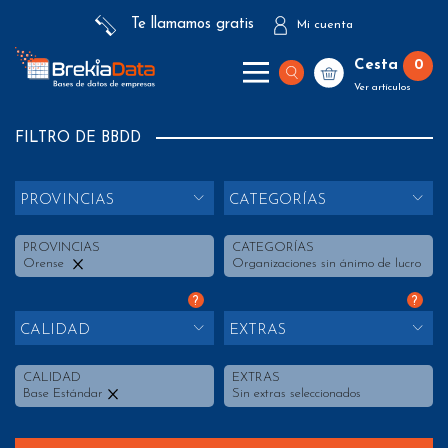
Te llamamos gratis
Mi cuenta
Cesta
0
Ver artículos
FILTRO DE BBDD
PROVINCIAS
CATEGORÍAS
PROVINCIAS
CATEGORÍAS
Orense
Organizaciones sin ánimo de lucro
?
?
CALIDAD
EXTRAS
CALIDAD
EXTRAS
Base Estándar
Sin extras seleccionados