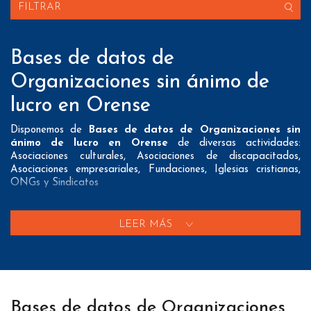
FILTRAR
Bases de datos de
Organizaciones sin ánimo de
lucro en Orense
Disponemos de
Bases de datos de Organizaciones sin
ánimo de lucro en Orense
de diversas actividades:
Asociaciones culturales, Asociaciones de discapacitados,
Asociaciones empresariales, Fundaciones, Iglesias cristianas,
ONGs y Sindicatos
Nuestros listados normalmente ofrecen 3 posibles formas de
contacto que pueden resultar interesantes a nuestros clientes:
LEER MÁS
A nivel de
direcciones postales
nuestros/as Bases de datos
de Organizaciones sin ánimo de lucro en Orense tienen todos
los datos necesarios incluyendo dirección, localidad, provincia y
código postal para que pueda realizar su mailing postal con la
máxima eficacia.
Bases de datos de Organizaciones