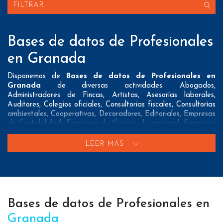
FILTRAR
Bases de datos de Profesionales
en Granada
Disponemos de
Bases de datos de Profesionales en
Granada
de diversas actividades: Abogados,
Administradores de Fincas, Artistas, Asesorías laborales,
Auditores, Colegios oficiales, Consultorias fiscales, Consultorías
ambientales, Cooperativas, Decoradores, Editoriales, Empresas
de Contabilidad, Empresas de Gestion de personal, Empresas
de Prevencion de riesgos laborales, Empresas de Tasaciones,
Empresas de Traduccion, Fotografos, Gestorias, Instaladores
LEER MÁS
de gas, Notarios, Pintores, Procuradores y Vendedores
Nuestros listados normalmente ofrecen 3 posibles formas de
contacto que pueden resultar interesantes a nuestros clientes:
A nivel de
direcciones postales
nuestros/as Bases de datos
Bases de datos de Profesionales en
de Profesionales en Granada tienen todos los datos necesarios
incluyendo dirección, localidad, provincia y código postal para
Granada