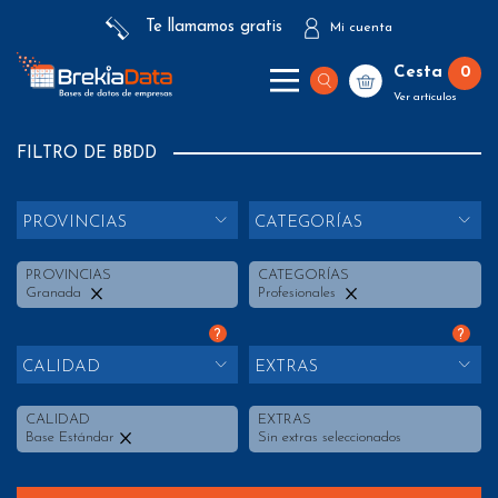
Te llamamos gratis
Mi cuenta
Cesta
0
Ver artículos
FILTRO DE BBDD
PROVINCIAS
CATEGORÍAS
PROVINCIAS
CATEGORÍAS
Granada
Profesionales
?
?
CALIDAD
EXTRAS
CALIDAD
EXTRAS
Base Estándar
Sin extras seleccionados