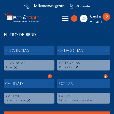
Te llamamos gratis
Mi cuenta
Cesta
0
Ver artículos
FILTRO DE BBDD
PROVINCIAS
CATEGORÍAS
PROVINCIAS
CATEGORÍAS
Jaen
Publicidad
?
?
CALIDAD
EXTRAS
CALIDAD
EXTRAS
Base Estándar
Sin extras seleccionados