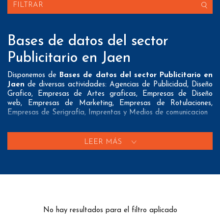
FILTRAR
Bases de datos del sector
Publicitario en Jaen
Disponemos de
Bases de datos del sector Publicitario en
Jaen
de diversas actividades: Agencias de Publicidad, Diseño
Grafico, Empresas de Artes graficas, Empresas de Diseño
web, Empresas de Marketing, Empresas de Rotulaciones,
Empresas de Serigrafía, Imprentas y Medios de comunicacion
Nuestros listados normalmente ofrecen 3 posibles formas de
contacto que pueden resultar interesantes a nuestros clientes:
LEER MÁS
A nivel de
direcciones postales
nuestros/as Bases de datos
del sector Publicitario en Jaen tienen todos los datos
necesarios incluyendo dirección, localidad, provincia y código
postal para que pueda realizar su mailing postal con la
máxima eficacia.
No hay resultados para el filtro aplicado
A nivel de
teléfonos
nuestros/as Listados de empresas sector