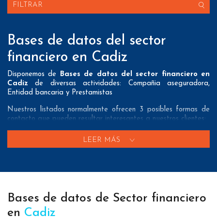
FILTRAR
Bases de datos del sector
financiero en Cadiz
Disponemos de
Bases de datos del sector financiero en
Cadiz
de diversas actividades: Compañia aseguradora,
Entidad bancaria y Prestamistas
Nuestros listados normalmente ofrecen 3 posibles formas de
contacto que pueden resultar interesantes a nuestros clientes:
A nivel de
direcciones postales
nuestros/as Bases de datos
LEER MÁS
del sector financiero en Cadiz tienen todos los datos
necesarios incluyendo dirección, localidad, provincia y código
postal para que pueda realizar su mailing postal con la
máxima eficacia.
A nivel de
teléfonos
nuestros/as Listados de empresas del
Bases de datos de Sector financiero
sector financiero en Cadiz aportan tanto teléfonos fijos como
teléfonos móviles con el fin de que nuestros clientes puedan
en
Cadiz