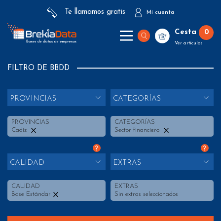
Te llamamos gratis
Mi cuenta
Cesta
0
Ver artículos
FILTRO DE BBDD
PROVINCIAS
CATEGORÍAS
PROVINCIAS
CATEGORÍAS
Cadiz
Sector financiero
?
?
CALIDAD
EXTRAS
CALIDAD
EXTRAS
Base Estándar
Sin extras seleccionados