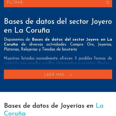
FILTRAR
Bases de datos del sector Joyero
en La Coruña
Disponemos de
Bases de datos del sector Joyero en La
Coruña
de diversas actividades: Compro Oro, Joyerias,
Platerias, Relojerias y Tiendas de bisutería
Nuestros listados normalmente ofrecen 3 posibles formas de
contacto que pueden resultar interesantes a nuestros clientes:
A nivel de
direcciones postales
nuestros/as Bases de datos
LEER MÁS
del sector Joyero en La Coruña tienen todos los datos
necesarios incluyendo dirección, localidad, provincia y código
postal para que pueda realizar su mailing postal con la
máxima eficacia.
A nivel de
teléfonos
nuestros/as Listados de empresas del
Bases de datos de Joyerías en
La
sector joyero en La Coruña aportan tanto teléfonos fijos como
teléfonos móviles con el fin de que nuestros clientes puedan
Coruña