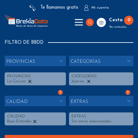
Te llamamos gratis
Mi cuenta
Cesta
0
Ver artículos
FILTRO DE BBDD
PROVINCIAS
CATEGORÍAS
PROVINCIAS
CATEGORÍAS
La Coruna
Joyerías
?
?
CALIDAD
EXTRAS
CALIDAD
EXTRAS
Base Estándar
Sin extras seleccionados