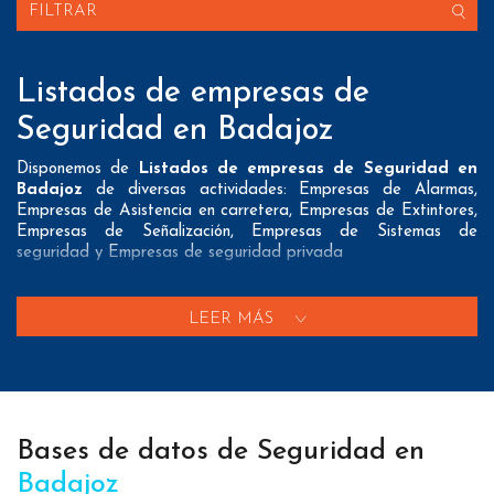
FILTRAR
Listados de empresas de
Seguridad en Badajoz
Disponemos de
Listados de empresas de Seguridad en
Badajoz
de diversas actividades: Empresas de Alarmas,
Empresas de Asistencia en carretera, Empresas de Extintores,
Empresas de Señalización, Empresas de Sistemas de
seguridad y Empresas de seguridad privada
Nuestros listados normalmente ofrecen 3 posibles formas de
contacto que pueden resultar interesantes a nuestros clientes:
LEER MÁS
A nivel de
direcciones postales
nuestros/as Listados de
empresas de Seguridad en Badajoz tienen todos los datos
necesarios incluyendo dirección, localidad, provincia y código
postal para que pueda realizar su mailing postal con la
máxima eficacia.
Bases de datos de Seguridad en
A nivel de
teléfonos
nuestros/as Bases de datos de
Badajoz