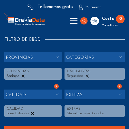
Te llamamos gratis
Mi cuenta
Cesta
0
Ver artículos
FILTRO DE BBDD
PROVINCIAS
CATEGORÍAS
PROVINCIAS
CATEGORÍAS
Badajoz
Seguridad
?
?
CALIDAD
EXTRAS
CALIDAD
EXTRAS
Base Estándar
Sin extras seleccionados