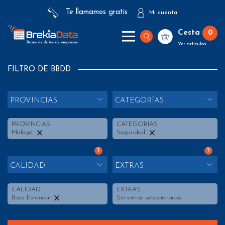
Te llamamos gratis
Mi cuenta
Cesta
0
Ver artículos
FILTRO DE BBDD
PROVINCIAS
CATEGORÍAS
PROVINCIAS
CATEGORÍAS
Malaga
Seguridad
?
?
CALIDAD
EXTRAS
CALIDAD
EXTRAS
Base Estándar
Sin extras seleccionados