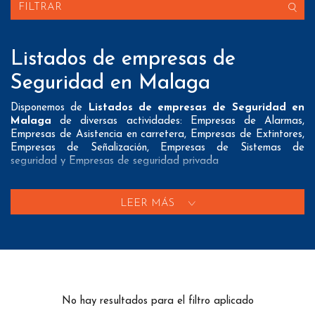
FILTRAR
Listados de empresas de
Seguridad en Malaga
Disponemos de
Listados de empresas de Seguridad en
Malaga
de diversas actividades: Empresas de Alarmas,
Empresas de Asistencia en carretera, Empresas de Extintores,
Empresas de Señalización, Empresas de Sistemas de
seguridad y Empresas de seguridad privada
Nuestros listados normalmente ofrecen 3 posibles formas de
contacto que pueden resultar interesantes a nuestros clientes:
LEER MÁS
A nivel de
direcciones postales
nuestros/as Listados de
empresas de Seguridad en Malaga tienen todos los datos
necesarios incluyendo dirección, localidad, provincia y código
postal para que pueda realizar su mailing postal con la
máxima eficacia.
No hay resultados para el filtro aplicado
A nivel de
teléfonos
nuestros/as Bases de datos de