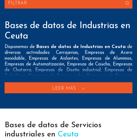
FILTRAR
Bases de datos de Industrias en
Ceuta
Disponemos de
Bases de datos de Industrias en Ceuta
de
diversas actividades: Cerrajerias, Empresas de Acero
inoxidable, Empresas de Aislantes, Empresas de Aluminios,
Empresas de Automatización, Empresas de Caucho, Empresas
de Chatarra, Empresas de Diseño industrial, Empresas de
Embalajes, Empresas de Energia solar, Empresas de Envases,
Empresas de Frio industrial, Empresas de Instalaciones
eléctricas industriales, Empresas de Instalaciones industriales,
LEER MÁS
Empresas de Limpieza industrial, Empresas de Maquinaria
industrial, Empresas de Maquinaria para limpieza, Empresas
de Moldes, Empresas de Máquinas recreativas, Empresas de
Naves industriales, Empresas de Papel, Empresas de Plasticos,
Empresas de Pvc, Empresas de Reciclaje, Empresas de
Soldaduras, Empresas de Suministros de papelería, Empresas
Bases de datos de Servicios
de Suministros industriales, Empresas de Vidrios, Empresas de
industriales en
Ceuta
impermeabilización, Empresas de la Industria quimica,