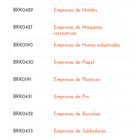
Bases de datos de
en Ceuta
BRK0429
Empresas de Moldes
Bases de datos de
BRK0427
Empresas de Máquinas
en Ceuta
recreativas
Bases de datos de
en Ceuta
BRK0190
Empresas de Naves industriales
Bases de datos de
en Ceuta
BRK0430
Empresas de Papel
Bases de datos de
en Ceuta
BRK0191
Empresas de Plasticos
Bases de datos de
en Ceuta
BRK0431
Empresas de Pvc
Bases de datos de
en Ceuta
BRK0432
Empresas de Reciclaje
Bases de datos de
en Ceuta
BRK0433
Empresas de Soldaduras