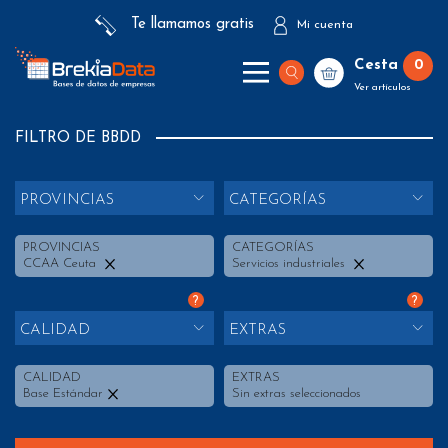
Te llamamos gratis
Mi cuenta
Cesta
0
Ver artículos
FILTRO DE BBDD
PROVINCIAS
CATEGORÍAS
PROVINCIAS
CATEGORÍAS
CCAA Ceuta
Servicios industriales
?
?
CALIDAD
EXTRAS
CALIDAD
EXTRAS
Base Estándar
Sin extras seleccionados