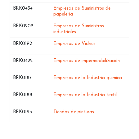
Bases de datos de
BRK0434
Empresas de Suministros de
en Ceuta
papelería
Bases de datos de
BRK0202
Empresas de Suministros
en Ceuta
industriales
Bases de datos de
en Ceuta
BRK0192
Empresas de Vidrios
Bases de datos de
en Ceuta
BRK0422
Empresas de impermeabilización
Bases de datos de
en Ceut
BRK0187
Empresas de la Industria quimica
Bases de datos de
en Ceuta
BRK0188
Empresas de la Industria textil
Bases de datos de
en Ceuta
BRK0193
Tiendas de pinturas