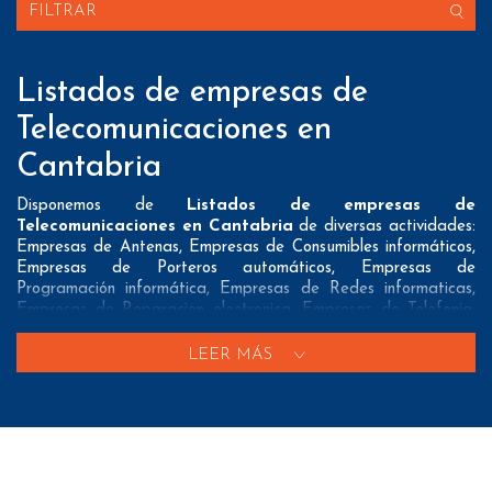
FILTRAR
Listados de empresas de
Telecomunicaciones en
Cantabria
Disponemos de
Listados de empresas de
Telecomunicaciones en Cantabria
de diversas actividades:
Empresas de Antenas, Empresas de Consumibles informáticos,
Empresas de Porteros automáticos, Empresas de
Programación informática, Empresas de Redes informaticas,
Empresas de Reparacion electronica, Empresas de Telefonia,
Empresas de Telefonos moviles, Locutorios telefonicos, Tiendas
de electronica y Tiendas de informatica
LEER MÁS
Nuestros listados normalmente ofrecen 3 posibles formas de
contacto que pueden resultar interesantes a nuestros clientes:
A nivel de
direcciones postales
nuestros/as Listados de
empresas de Telecomunicaciones en Cantabria tienen todos los
datos necesarios incluyendo dirección, localidad, provincia y