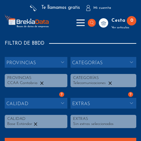
Te llamamos gratis
Mi cuenta
Cesta
0
Ver artículos
FILTRO DE BBDD
PROVINCIAS
CATEGORÍAS
PROVINCIAS
CATEGORÍAS
CCAA Cantabria
Telecomunicaciones
?
?
CALIDAD
EXTRAS
CALIDAD
EXTRAS
Base Estándar
Sin extras seleccionados