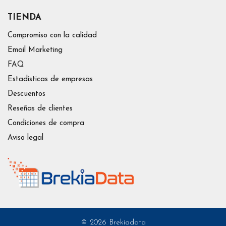
optar por la solución que más se ajuste al uso que el cliente
TIENDA
necesita.
Compromiso con la calidad
Email Marketing
FAQ
Estadísticas de empresas
Descuentos
Reseñas de clientes
Condiciones de compra
Aviso legal
© 2026 Brekiadata