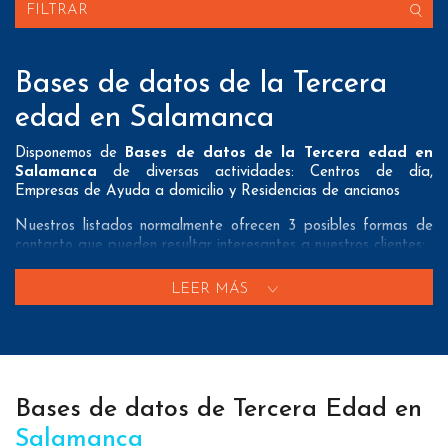
FILTRAR
Bases de datos de la Tercera
edad en Salamanca
Disponemos de
Bases de datos de la Tercera edad en
Salamanca
de diversas actividades: Centros de día,
Empresas de Ayuda a domicilio y Residencias de ancianos
Nuestros listados normalmente ofrecen 3 posibles formas de
contacto que pueden resultar interesantes a nuestros clientes:
A nivel de
direcciones postales
nuestros/as Bases de datos
LEER MÁS
de la Tercera edad en Salamanca tienen todos los datos
necesarios incluyendo dirección, localidad, provincia y código
postal para que pueda realizar su mailing postal con la
máxima eficacia.
A nivel de
teléfonos
nuestros/as Listados de empresas de la
Bases de datos de Tercera Edad en
Tercera edad en Salamanca aportan tanto teléfonos fijos
como teléfonos móviles con el fin de que nuestros clientes
Salamanca