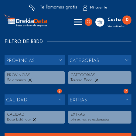
Te llamamos gratis
Mi cuenta
Cesta
0
Ver artículos
FILTRO DE BBDD
PROVINCIAS
CATEGORÍAS
PROVINCIAS
CATEGORÍAS
Salamanca
Tercera Edad
?
?
CALIDAD
EXTRAS
CALIDAD
EXTRAS
Base Estándar
Sin extras seleccionados