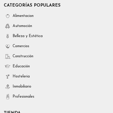
selección de provincias o comunidades diferentes a la actual .
CATEGORÍAS POPULARES
Como ejemplo podrá encontrar
Bases de datos de Turismo
en
España
,
Alicante
,
Andalucía
,
Barcelona
,
Cataluña
,
Madrid
,
Alimentacion
Malaga
,
Sevilla
,
Valencia
,
Vizcaya
, y otras zonas
seleccionables mediante los filtros.
Automoción
Cuando proporcionamos Listados de empresas de Turismo en
Belleza y Estética
Vizcaya lo hacemos en
formato zip
. Se envía un fichero
comprimido por email. Una vez descomprimido el cliente podrá
Comercios
acceder a una carpeta llamada ACTIVIDADES en la que
tendrá tantos
ficheros en Excel
como actividades haya
comprado. De igual forma tendrá un solo fichero Excel que
Construcción
contendrá todas las actividades. Esto lo hacemos de esta
forma para que pueda optar por la solución que más se
Educación
ajuste al uso que el cliente necesita.
Hosteleria
Inmobiliario
Profesionales