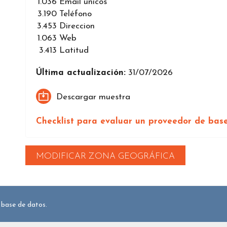
1.036
Email únicos
3.190
Teléfono
3.453
Direccion
1.063
Web
3.413
Latitud
Última actualización:
31/07/2026
Descargar muestra
Checklist para evaluar un proveedor de bas
MODIFICAR ZONA GEOGRÁFICA
 base de datos.