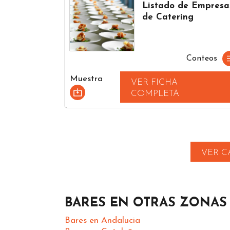
Listado de Empresa
de Catering
Conteos
Muestra
VER FICHA
COMPLETA
VER C
BARES EN OTRAS ZONAS
Bares en Andalucia