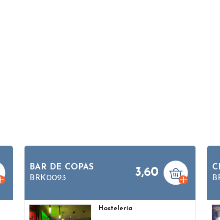
BAR DE COPAS
C
3,60
BRK0093
B
Hosteleria