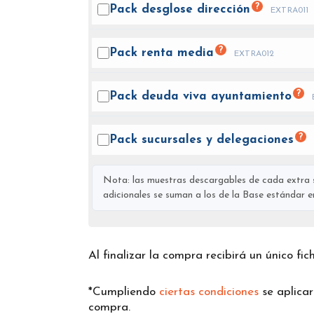
?
Pack desglose
dirección
EXTRA011
?
Pack renta
media
EXTRA012
?
Pack deuda viva
ayuntamiento
?
Pack sucursales y
delegaciones
Nota: las muestras descargables de cada extra s
adicionales se suman a los de la Base estándar en 
Al finalizar la compra recibirá un único fi
*Cumpliendo
ciertas condiciones
se aplica
compra.