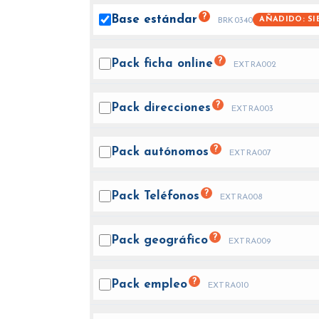
?
Base
estándar
AÑADIDO: SI
BRK0340
?
Pack ficha
online
EXTRA002
?
Pack
direcciones
EXTRA003
?
Pack
autónomos
EXTRA007
?
Pack
Teléfonos
EXTRA008
?
Pack
geográfico
EXTRA009
?
Pack
empleo
EXTRA010