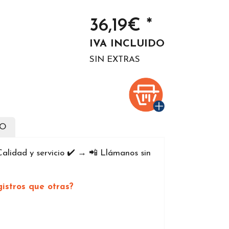
36,19€ *
IVA INCLUIDO
SIN EXTRAS
DO
lidad y servicio ✔️ → 📲 Llámanos sin
istros que otras?