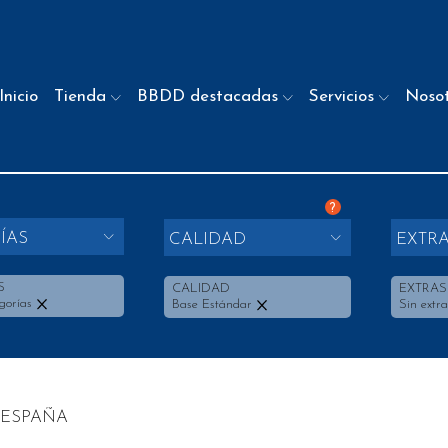
Inicio
Tienda
BBDD destacadas
Servicios
Noso
?
ÍAS
CALIDAD
EXTR
S
CALIDAD
EXTRAS
gorías
Base Estándar
Sin extra
 ESPAÑA