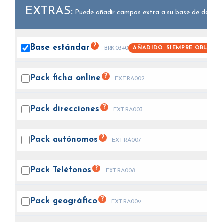
EXTRAS:
Puede añadir campos extra a su base de datos.
?
Base
estándar
AÑADIDO: SIEMPRE OBLIGAT
BRK0340
?
Pack ficha
online
EXTRA002
?
Pack
direcciones
EXTRA003
?
Pack
autónomos
EXTRA007
?
Pack
Teléfonos
EXTRA008
?
Pack
geográfico
EXTRA009