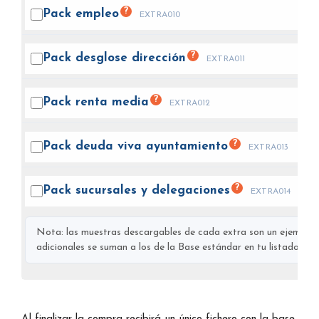
?
Pack
empleo
EXTRA010
?
Pack desglose
dirección
EXTRA011
?
Pack renta
media
EXTRA012
?
Pack deuda viva
ayuntamiento
EXTRA013
?
Pack sucursales y
delegaciones
EXTRA014
Nota: las muestras descargables de cada extra son un ejemplo s
adicionales se suman a los de la Base estándar en tu listado final