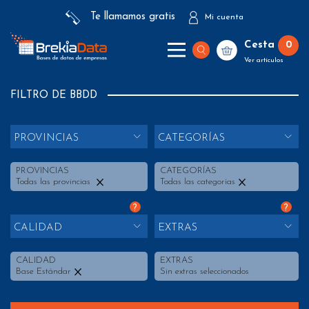
Te llamamos gratis
Mi cuenta
Cesta
0
Ver artículos
FILTRO DE BBDD
PROVINCIAS
CATEGORÍAS
PROVINCIAS
CATEGORÍAS
Todas las provincias
Todas las categorías
?
?
CALIDAD
EXTRAS
CALIDAD
EXTRAS
Base Estándar
Sin extras seleccionados