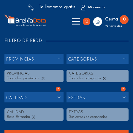
Te llamamos gratis
Mi cuenta
Cesta
0
Ver artículos
FILTRO DE BBDD
PROVINCIAS
CATEGORÍAS
PROVINCIAS
CATEGORÍAS
Todas las provincias
Todas las categorías
?
?
CALIDAD
EXTRAS
CALIDAD
EXTRAS
Base Estándar
Sin extras seleccionados