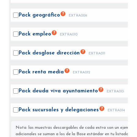
?
Pack
geográfico
EXTRA009
?
Pack
empleo
EXTRA010
?
Pack desglose
dirección
EXTRA011
?
Pack renta
media
EXTRA012
?
Pack deuda viva
ayuntamiento
EXTRA013
?
Pack sucursales y
delegaciones
EXTRA014
Nota: las muestras descargables de cada extra son un ejemplo s
adicionales se suman a los de la Base estándar en tu listado final