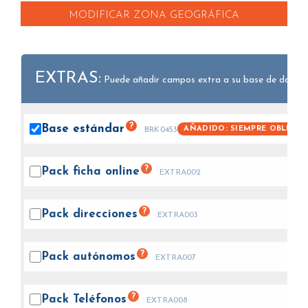
MODIFICAR ZONA GEOGRÁFICA
EXTRAS:
Puede añadir campos extra a su base de datos.
?
Base
estándar
AÑADIDO: SIEMPRE OBLIGAT
BRK0453
?
Pack ficha
online
EXTRA002
?
Pack
direcciones
EXTRA003
?
Pack
autónomos
EXTRA007
?
Pack
Teléfonos
EXTRA008