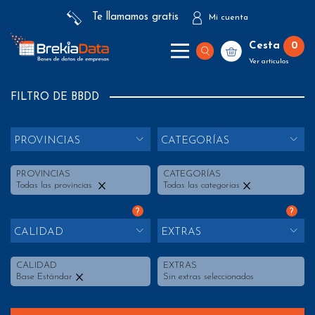
Te llamamos gratis
Mi cuenta
Cesta
0
Ver artículos
FILTRO DE BBDD
PROVINCIAS
CATEGORÍAS
PROVINCIAS
CATEGORÍAS
Todas las provincias
Todas las categorías
?
?
CALIDAD
EXTRAS
CALIDAD
EXTRAS
Base Estándar
Sin extras seleccionados