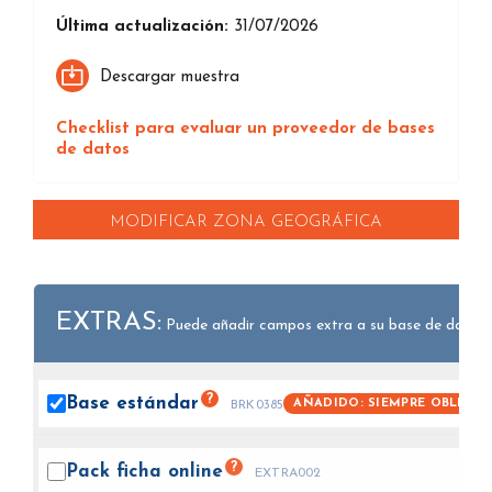
Última actualización:
31/07/2026
Descargar muestra
Checklist para evaluar un proveedor de bases
de datos
MODIFICAR ZONA GEOGRÁFICA
EXTRAS:
Puede añadir campos extra a su base de datos.
?
Base
estándar
AÑADIDO: SIEMPRE OBLIGAT
BRK0385
?
Pack ficha
online
EXTRA002