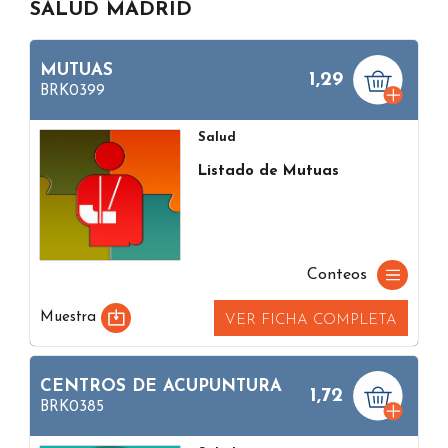
SALUD MADRID
MUTUAS
1,29
BRK0399
Salud
Listado de Mutuas
Conteos
Muestra
VER FICHA COMPLETA
CENTROS DE ACUPUNTURA
1,72
BRK0385