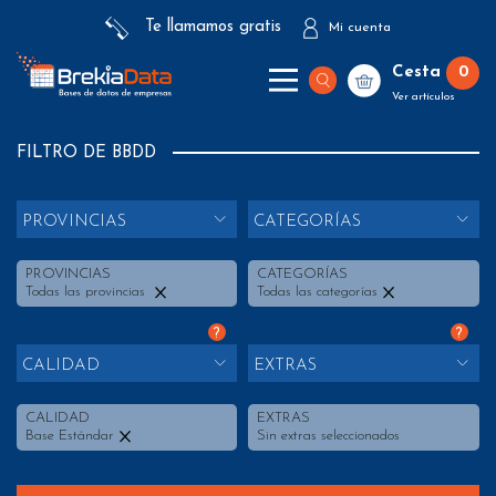
Te llamamos gratis
Mi cuenta
Cesta
0
Ver artículos
FILTRO DE BBDD
PROVINCIAS
CATEGORÍAS
PROVINCIAS
CATEGORÍAS
Todas las provincias
Todas las categorías
?
?
CALIDAD
EXTRAS
CALIDAD
EXTRAS
Base Estándar
Sin extras seleccionados