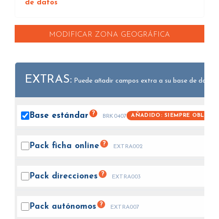
de datos
MODIFICAR ZONA GEOGRÁFICA
EXTRAS:
Puede añadir campos extra a su base de datos.
?
Base
estándar
AÑADIDO: SIEMPRE OBLIGAT
BRK0407
?
Pack ficha
online
EXTRA002
?
Pack
direcciones
EXTRA003
?
Pack
autónomos
EXTRA007