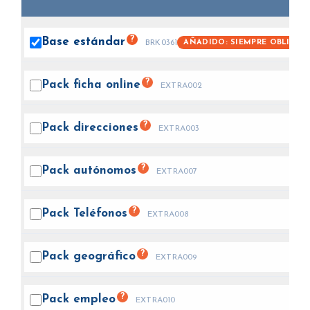
?
Base
estándar
AÑADIDO: SIEMPRE OBLIGAT
BRK0361
?
Pack ficha
online
EXTRA002
?
Pack
direcciones
EXTRA003
?
Pack
autónomos
EXTRA007
?
Pack
Teléfonos
EXTRA008
?
Pack
geográfico
EXTRA009
?
Pack
empleo
EXTRA010