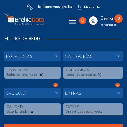
Te llamamos gratis
Mi cuenta
Cesta
0
Ver artículos
FILTRO DE BBDD
PROVINCIAS
CATEGORÍAS
PROVINCIAS
CATEGORÍAS
Todas las provincias
Todas las categorías
?
?
CALIDAD
EXTRAS
CALIDAD
EXTRAS
Base Estándar
Sin extras seleccionados