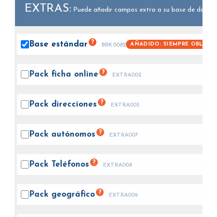
EXTRAS:
Puede añadir campos extra a su base de datos.
?
Base
estándar
AÑADIDO: SIEMPRE OBLIGA
BRK0082
?
Pack ficha
online
EXTRA002
?
Pack
direcciones
EXTRA003
?
Pack
autónomos
EXTRA007
?
Pack
Teléfonos
EXTRA008
?
Pack
geográfico
EXTRA009