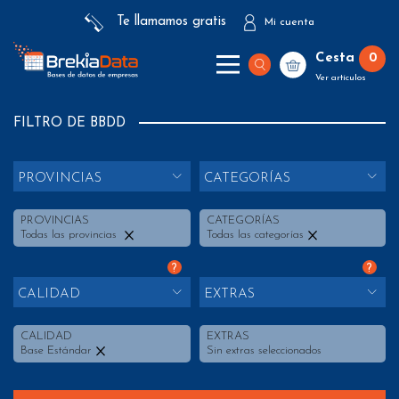
Te llamamos gratis
Mi cuenta
Cesta
0
Ver artículos
FILTRO DE BBDD
PROVINCIAS
CATEGORÍAS
PROVINCIAS
CATEGORÍAS
Todas las provincias
Todas las categorías
?
?
CALIDAD
EXTRAS
CALIDAD
EXTRAS
Base Estándar
Sin extras seleccionados