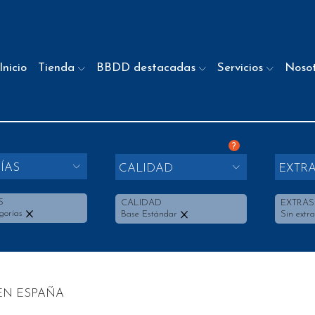
Inicio
Tienda
BBDD destacadas
Servicios
Noso
?
ÍAS
CALIDAD
EXTR
S
CALIDAD
EXTRAS
gorías
Base Estándar
Sin extra
EN ESPAÑA