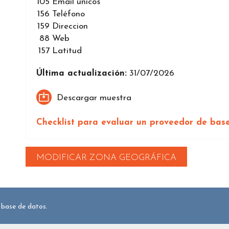
105
Email únicos
156
Teléfono
159
Direccion
88
Web
157
Latitud
Última actualización:
31/07/2026
Descargar muestra
Checklist para evaluar un proveedor de bas
MODIFICAR ZONA GEOGRÁFICA
 base de datos.