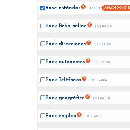
?
Base
estándar
AÑADIDO: SI
BRK0112
?
Pack ficha
online
EXTRA002
?
Pack
direcciones
EXTRA003
?
Pack
autónomos
EXTRA007
?
Pack
Teléfonos
EXTRA008
?
Pack
geográfico
EXTRA009
?
Pack
empleo
EXTRA010