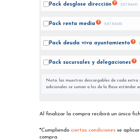
?
Pack desglose
dirección
EXTRA011
?
Pack renta
media
EXTRA012
?
Pack deuda viva
ayuntamiento
?
Pack sucursales y
delegaciones
Nota: las muestras descargables de cada extra s
adicionales se suman a los de la Base estándar en 
Al finalizar la compra recibirá un único fi
*Cumpliendo
ciertas condiciones
se aplica
compra.