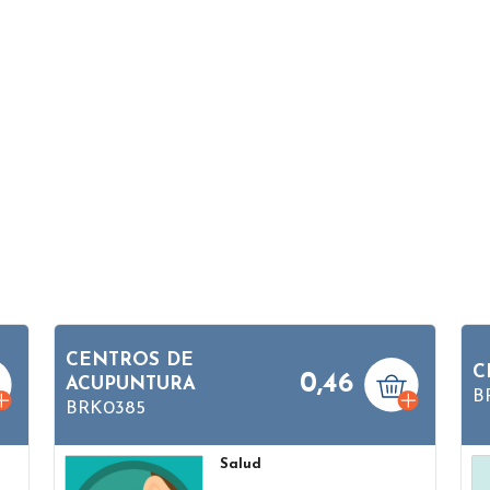
CENTROS DE
C
0,46
ACUPUNTURA
B
BRK0385
Salud