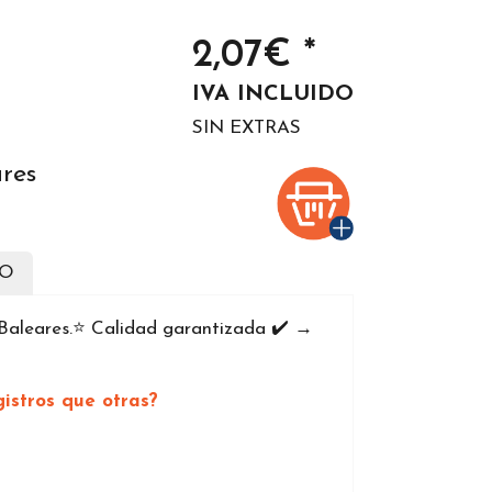
2,07€ *
IVA INCLUIDO
SIN EXTRAS
ares
DO
 Baleares.⭐️ Calidad garantizada ✔️ →
istros que otras?