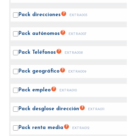
?
Pack
direcciones
EXTRA003
?
Pack
autónomos
EXTRA007
?
Pack
Teléfonos
EXTRA008
?
Pack
geográfico
EXTRA009
?
Pack
empleo
EXTRA010
?
Pack desglose
dirección
EXTRA011
?
Pack renta
media
EXTRA012