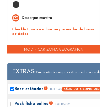
Loading...
Descargar muestra
Checklist para evaluar un proveedor de bases
de datos
MODIFICAR ZONA GEOGRÁFICA
EXTRAS:
Puede añadir campos extra a su base de datos.
?
Base
estándar
AÑADIDO: SIEMPRE OBLIGAT
BRK0349
?
Pack ficha
online
EXTRA002