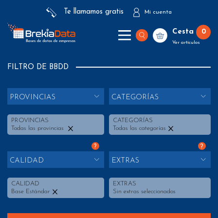
Te llamamos gratis
Mi cuenta
Cesta
0
Ver artículos
FILTRO DE BBDD
PROVINCIAS
CATEGORÍAS
PROVINCIAS
CATEGORÍAS
Todas las provincias
Todas las categorías
?
?
CALIDAD
EXTRAS
CALIDAD
EXTRAS
Base Estándar
Sin extras seleccionados