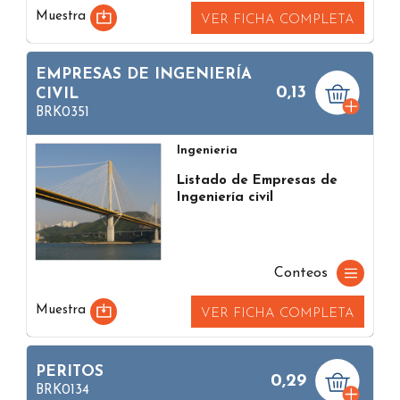
Muestra
VER FICHA COMPLETA
EMPRESAS DE INGENIERÍA
0,13
CIVIL
BRK0351
Ingenieria
Listado de Empresas de
Ingeniería civil
Conteos
Muestra
VER FICHA COMPLETA
PERITOS
0,29
BRK0134