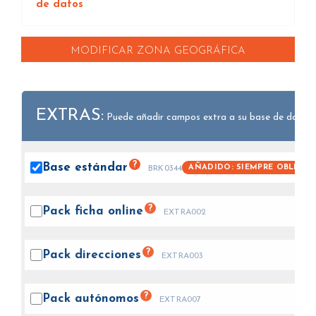
de datos
MODIFICAR ZONA GEOGRÁFICA
EXTRAS:
Puede añadir campos extra a su base de datos.
?
Base
estándar
AÑADIDO: SIEMPRE OBLIGAT
BRK0344
?
Pack ficha
online
EXTRA002
?
Pack
direcciones
EXTRA003
?
Pack
autónomos
EXTRA007