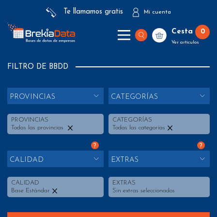
Te llamamos gratis
Mi cuenta
Cesta
0
Ver artículos
FILTRO DE BBDD
PROVINCIAS
CATEGORÍAS
PROVINCIAS
CATEGORÍAS
Todas las provincias
Todas las categorías
?
?
CALIDAD
EXTRAS
CALIDAD
EXTRAS
Base Estándar
Sin extras seleccionados