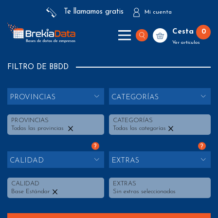
Te llamamos gratis
Mi cuenta
Cesta
0
Ver artículos
FILTRO DE BBDD
PROVINCIAS
CATEGORÍAS
PROVINCIAS
CATEGORÍAS
Todas las provincias
Todas las categorías
?
?
CALIDAD
EXTRAS
CALIDAD
EXTRAS
Base Estándar
Sin extras seleccionados