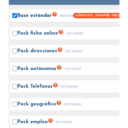
?
Base
estándar
AÑADIDO: SIEMPRE OBLIGAT
BRK0199
?
Pack ficha
online
EXTRA002
?
Pack
direcciones
EXTRA003
?
Pack
autónomos
EXTRA007
?
Pack
Teléfonos
EXTRA008
?
Pack
geográfico
EXTRA009
?
Pack
empleo
EXTRA010