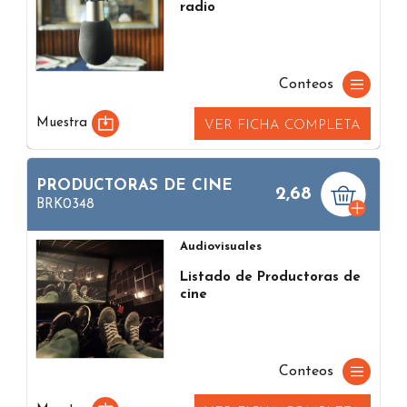
radio
Conteos
Muestra
VER FICHA COMPLETA
PRODUCTORAS DE CINE
2,68
BRK0348
Audiovisuales
Listado de Productoras de
cine
Conteos