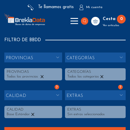
Te llamamos gratis
Mi cuenta
Cesta
0
Ver artículos
FILTRO DE BBDD
PROVINCIAS
CATEGORÍAS
PROVINCIAS
CATEGORÍAS
Todas las provincias
Todas las categorías
?
?
CALIDAD
EXTRAS
CALIDAD
EXTRAS
Base Estándar
Sin extras seleccionados