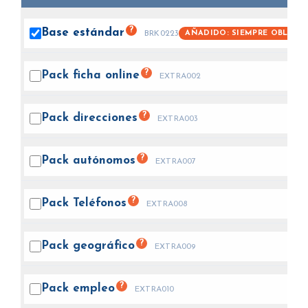
?
Base
estándar
AÑADIDO: SIEMPRE OBLIGA
BRK0223
?
Pack ficha
online
EXTRA002
?
Pack
direcciones
EXTRA003
?
Pack
autónomos
EXTRA007
?
Pack
Teléfonos
EXTRA008
?
Pack
geográfico
EXTRA009
?
Pack
empleo
EXTRA010