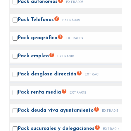
?
Pack
autónomos
EXTRA007
?
Pack
Teléfonos
EXTRA008
?
Pack
geográfico
EXTRA009
?
Pack
empleo
EXTRA010
?
Pack desglose
dirección
EXTRA011
?
Pack renta
media
EXTRA012
?
Pack deuda viva
ayuntamiento
EXTRA013
?
Pack sucursales y
delegaciones
EXTRA014