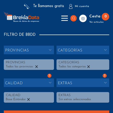
Te llamamos gratis
Mi cuenta
Cesta
0
Ver artículos
FILTRO DE BBDD
PROVINCIAS
CATEGORÍAS
PROVINCIAS
CATEGORÍAS
Todas las provincias
Todas las categorías
?
?
CALIDAD
EXTRAS
CALIDAD
EXTRAS
Base Estándar
Sin extras seleccionados