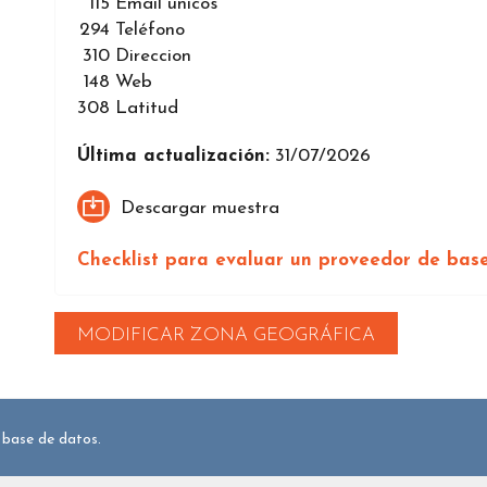
115
Email únicos
294
Teléfono
310
Direccion
148
Web
308
Latitud
Última actualización:
31/07/2026
Descargar muestra
Checklist para evaluar un proveedor de bas
MODIFICAR ZONA GEOGRÁFICA
 base de datos.