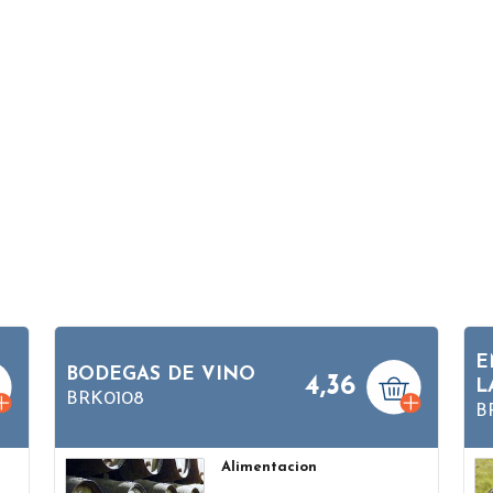
E
BODEGAS DE VINO
4,36
L
BRK0108
B
Alimentacion