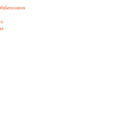
Valenciana
es
as