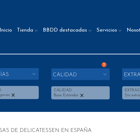
Inicio
Tienda
BBDD destacadas
Servicios
Noso
?
ÍAS
CALIDAD
EXTR
S
CALIDAD
EXTRAS
gorías
Base Estándar
Sin extra
SAS DE DELICATESSEN EN ESPAÑA