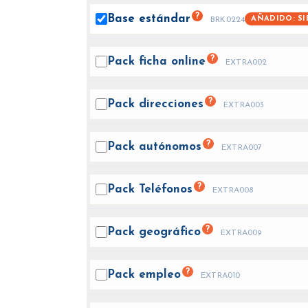
?
Base
estándar
AÑADIDO: SI
BRK0224
?
Pack ficha
online
EXTRA002
?
Pack
direcciones
EXTRA003
?
Pack
autónomos
EXTRA007
?
Pack
Teléfonos
EXTRA008
?
Pack
geográfico
EXTRA009
?
Pack
empleo
EXTRA010