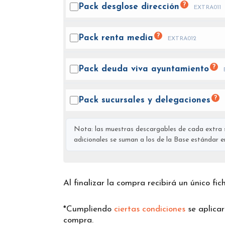
?
Pack desglose
dirección
EXTRA011
?
Pack renta
media
EXTRA012
?
Pack deuda viva
ayuntamiento
?
Pack sucursales y
delegaciones
Nota: las muestras descargables de cada extra s
adicionales se suman a los de la Base estándar en 
Al finalizar la compra recibirá un único fi
*Cumpliendo
ciertas condiciones
se aplica
compra.