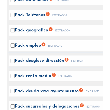
EXTRA007
?
Pack
Teléfonos
EXTRA008
?
Pack
geográfico
EXTRA009
?
Pack
empleo
EXTRA010
?
Pack desglose
dirección
EXTRA011
?
Pack renta
media
EXTRA012
?
Pack deuda viva
ayuntamiento
EXTRA013
?
Pack sucursales y
delegaciones
EXTRA014