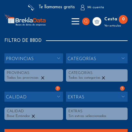
Te llamamos gratis
Mi cuenta
Cesta
0
Ver artículos
FILTRO DE BBDD
PROVINCIAS
CATEGORÍAS
PROVINCIAS
CATEGORÍAS
Todas las provincias
Todas las categorías
?
?
CALIDAD
EXTRAS
CALIDAD
EXTRAS
Base Estándar
Sin extras seleccionados