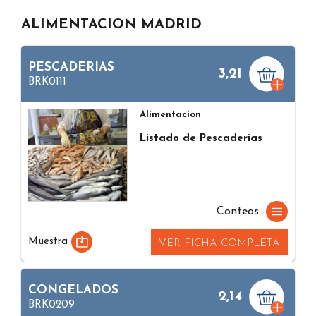
ALIMENTACION MADRID
PESCADERIAS
3,21
BRK0111
Alimentacion
Listado de Pescaderias
Conteos
Muestra
VER FICHA COMPLETA
CONGELADOS
2,14
BRK0209